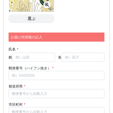
選ぶ
お届け先情報の記入
氏名
*
姓
名
郵便番号（ハイフン抜き）
*
都道府県
*
市区町村
*