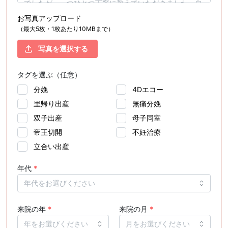
お写真アップロード
（最大5枚・1枚あたり10MBまで）
写真を選択する
タグを選ぶ（任意）
分娩
4Dエコー
里帰り出産
無痛分娩
双子出産
母子同室
帝王切開
不妊治療
立合い出産
年代
*
来院の年
*
来院の月
*