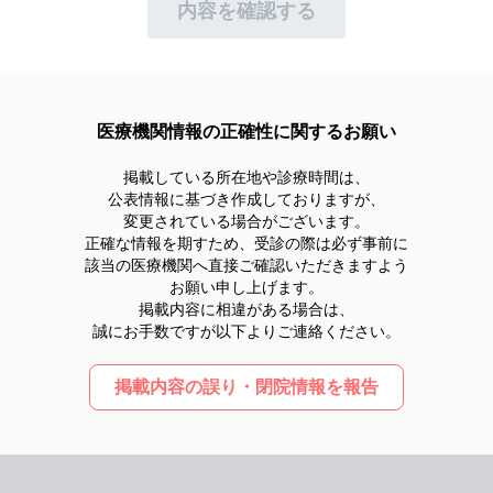
個人情報への不正アクセス・滅失・破壊・改ざん・漏洩
内容を確認する
及び毀損等のリスクを十分に考慮し、組織的・人的・物
理的・技術的な安全管理措置を講じ、予防・是正措置に
努めます。
4.お客様からのご相談
医療機関情報の正確性に関するお願い
お客様からお客様自身の個人情報の開示、訂正、利用停
止等のご請求がある場合、ご本人であることを確認した
掲載している所在地や診療時間は、
上で 速やかに対応いたします。
公表情報に基づき作成しておりますが、
個人情報に関する苦情及びご相談の場合、速やかに対応
変更されている場合がございます。
いたします。
正確な情報を期すため、受診の際は必ず事前に
該当の医療機関へ直接ご確認いただきますよう
5.継続的改善
お願い申し上げます。
自らの事業の用に供している全ての個人情報の取り扱い
掲載内容に相違がある場合は、
をPMS（個人情報保護マネジメントシステム）の適用範
誠にお手数ですが以下よりご連絡ください。
囲とし、適切に構築・維持し、状況の変化や社会的動
向・お客様のご要望等をふまえ、定期的に検証・継続的
に改善いたします。
掲載内容の誤り・閉院情報を報告
制定日 2005年7月21日
改定日 2025年5月30日
岐阜県羽島市正木町須賀本村38-1
株式会社ピアリー