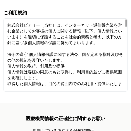
ご利用規約
株式会社ピアリー（当社）は、インターネット通信販売業を営
む企業としてお客様の個人に関する情報（以下、個人情報とい
います）を適切に保護することを社会的責務と考え、以下の方
針に基づき個人情報の保護に努めてまいります。
法令の遵守 個人情報保護に関する法令、国が定める指針及びそ
の他の規範を遵守いたします。
個人情報の取得、利用及び提供
個人情報は客様の同意のもと取得し、利用目的並びに提供範囲
を明確にします。
取得した個人情報は、目的の範囲内でのみ利用・提供いたしま
す。
安全対策
個人情報への不正アクセス・滅失・破壊・改ざん・漏えい及び
毀損等のリスクを十分に考慮した安全対策を施すとともに、予
防・是正措置に努めます。
医療機関情報の正確性に関するお願い
お客様からのご相談
お客様からお客様自身の個人情報の開示、訂正、利用停止等の
ご請求がある場合、ご本人であることを確認した上で 速やかに
掲載している所在地や診療時間は、