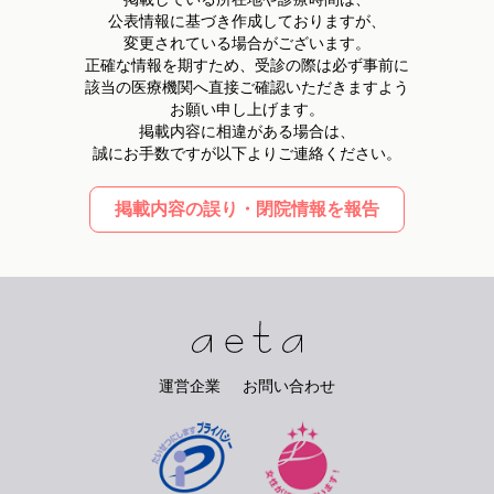
対応いたします。
公表情報に基づき作成しておりますが、
個人情報に関する苦情及びご相談の場合、速やかに対応いたし
変更されている場合がございます。
ます。 継続的改善
正確な情報を期すため、受診の際は必ず事前に
自らの事業の用に供している全ての個人情報の取り扱いを
該当の医療機関へ直接ご確認いただきますよう
PMS（個人情報保護マネジメントシステム）の適用範囲とし、
お願い申し上げます。
適切に構築・維持し、状況の変化や社会的動向・お客様のご要
掲載内容に相違がある場合は、
望等をふまえ、定期的に検証・継続的に改善いたします。
誠にお手数ですが以下よりご連絡ください。
制定日 2005年7月21日
改定日 2025年5月30日
掲載内容の誤り・閉院情報を報告
岐阜県羽島市正木町須賀本村38-1
株式会社ピアリー
代表取締役 桂山 夕城
個人情報の利用目的・提供範囲
お客様からのご注文・ご依頼・お問い合わせ等に対するサービ
ス提供、およびサービスの改善・新規開発、広告・宣伝・マー
ケティングのために個人情報を利用いたします。またこれらの
運営企業
お問い合わせ
利用目的達成に必要な範囲内で、委託業者に必要な個人情報を
電子媒体または紙媒体にて提供いたします。
また、お客様に有益と思われる情報を提供するため、当社が適
切と判断した提携企業の広告等をメールマガジン・SNS・当社
サイト内にて情報提供することがあります。お客様が提携企業