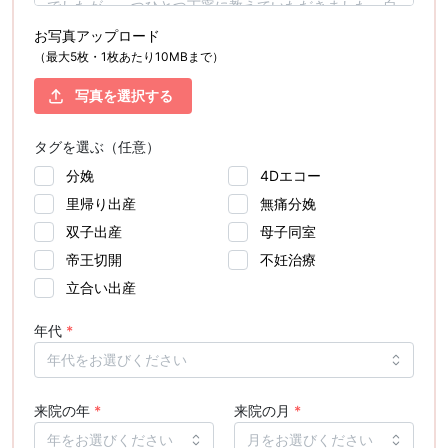
お写真アップロード
（最大5枚・1枚あたり10MBまで）
写真を選択する
タグを選ぶ（任意）
分娩
4Dエコー
里帰り出産
無痛分娩
双子出産
母子同室
帝王切開
不妊治療
立合い出産
年代
*
来院の年
*
来院の月
*