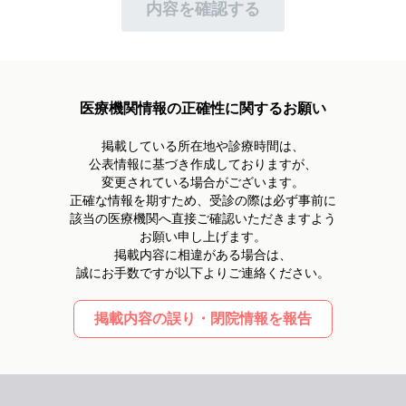
個人情報への不正アクセス・滅失・破壊・改ざん・漏洩
内容を確認する
及び毀損等のリスクを十分に考慮し、組織的・人的・物
理的・技術的な安全管理措置を講じ、予防・是正措置に
努めます。
4.お客様からのご相談
医療機関情報の正確性に関するお願い
お客様からお客様自身の個人情報の開示、訂正、利用停
止等のご請求がある場合、ご本人であることを確認した
掲載している所在地や診療時間は、
上で 速やかに対応いたします。
公表情報に基づき作成しておりますが、
個人情報に関する苦情及びご相談の場合、速やかに対応
変更されている場合がございます。
いたします。
正確な情報を期すため、受診の際は必ず事前に
該当の医療機関へ直接ご確認いただきますよう
5.継続的改善
お願い申し上げます。
自らの事業の用に供している全ての個人情報の取り扱い
掲載内容に相違がある場合は、
をPMS（個人情報保護マネジメントシステム）の適用範
誠にお手数ですが以下よりご連絡ください。
囲とし、適切に構築・維持し、状況の変化や社会的動
向・お客様のご要望等をふまえ、定期的に検証・継続的
に改善いたします。
掲載内容の誤り・閉院情報を報告
制定日 2005年7月21日
改定日 2025年5月30日
岐阜県羽島市正木町須賀本村38-1
株式会社ピアリー