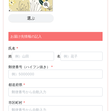
選ぶ
お届け先情報の記入
氏名
*
姓
名
郵便番号（ハイフン抜き）
*
都道府県
*
市区町村
*