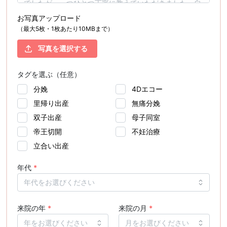
お写真アップロード
（最大5枚・1枚あたり10MBまで）
写真を選択する
タグを選ぶ（任意）
分娩
4Dエコー
里帰り出産
無痛分娩
双子出産
母子同室
帝王切開
不妊治療
立合い出産
年代
*
来院の年
*
来院の月
*