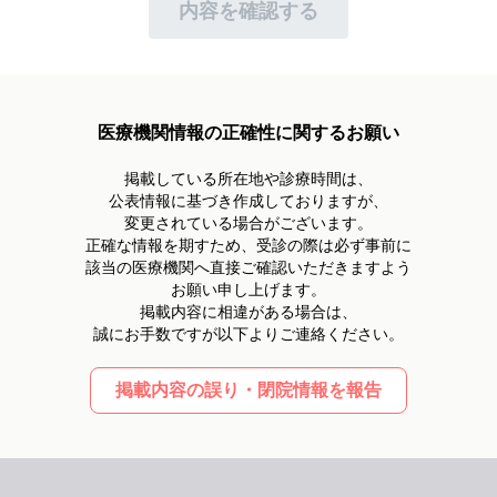
個人情報への不正アクセス・滅失・破壊・改ざん・漏洩
内容を確認する
及び毀損等のリスクを十分に考慮し、組織的・人的・物
理的・技術的な安全管理措置を講じ、予防・是正措置に
努めます。
4.お客様からのご相談
医療機関情報の正確性に関するお願い
お客様からお客様自身の個人情報の開示、訂正、利用停
止等のご請求がある場合、ご本人であることを確認した
掲載している所在地や診療時間は、
上で 速やかに対応いたします。
公表情報に基づき作成しておりますが、
個人情報に関する苦情及びご相談の場合、速やかに対応
変更されている場合がございます。
いたします。
正確な情報を期すため、受診の際は必ず事前に
該当の医療機関へ直接ご確認いただきますよう
5.継続的改善
お願い申し上げます。
自らの事業の用に供している全ての個人情報の取り扱い
掲載内容に相違がある場合は、
をPMS（個人情報保護マネジメントシステム）の適用範
誠にお手数ですが以下よりご連絡ください。
囲とし、適切に構築・維持し、状況の変化や社会的動
向・お客様のご要望等をふまえ、定期的に検証・継続的
に改善いたします。
掲載内容の誤り・閉院情報を報告
制定日 2005年7月21日
改定日 2025年5月30日
岐阜県羽島市正木町須賀本村38-1
株式会社ピアリー