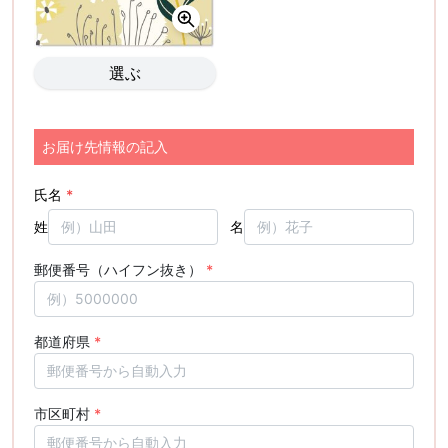
選ぶ
お届け先情報の記入
氏名
*
姓
名
郵便番号（ハイフン抜き）
*
都道府県
*
市区町村
*