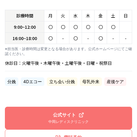
診療時間
月
火
水
木
金
土
日
9:00~12:00
〇
〇
〇
〇
〇
〇
16:00~18:00
〇
-
〇
-
〇
-
-
※担当医・診療時間は変更となる場合があります。公式ホームページにてご確
認ください。
休診日：火曜午後・木曜午後・土曜午後・日曜・祝祭日
分娩
4Dエコー
立ち会い分娩
母乳外来
産後ケア
公式サイト
中岡レディスクリニック