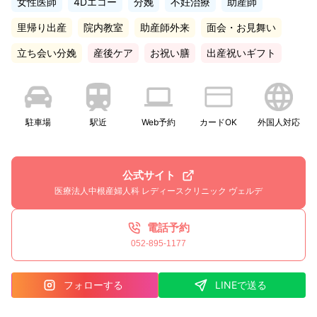
女性医師
4Dエコー
分娩
不妊治療
助産師
里帰り出産
院内教室
助産師外来
面会・お見舞い
立ち会い分娩
産後ケア
お祝い膳
出産祝いギフト
駐車場
駅近
Web予約
カードOK
外国人対応
公式サイト
医療法人中根産婦人科 レディースクリニック ヴェルデ
電話予約
052-895-1177
フォローする
LINEで送る