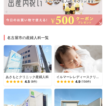
名古屋市
の産婦人科一覧
あさもとクリニック産婦人科
イルマーレレディースクリニ
4.5
ック
4.9
(
8
件)
(
156
件)