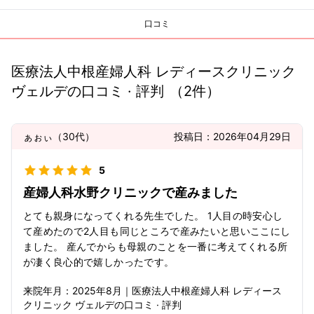
口コミ
医療法人中根産婦人科 レディースクリニック
ヴェルデ
の口コミ · 評判
（
2
件）
ぁぉぃ
（
30代
）
投稿日：
2026年04月29日
5
産婦人科水野クリニックで産みました
とても親身になってくれる先生でした。 1人目の時安心し
て産めたので2人目も同じところで産みたいと思いここにし
ました。 産んでからも母親のことを一番に考えてくれる所
が凄く良心的で嬉しかったです。
来院年月：
2025年
8月
｜
医療法人中根産婦人科 レディース
クリニック ヴェルデ
の口コミ · 評判