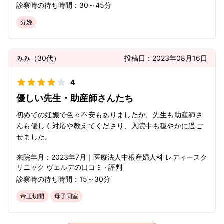
診察時の待ち時間：
30～45分
分娩
みみ
（
30代
）
投稿日：
2023年08月16日
4
優しい先生・助産師さんたち
初めての妊娠で色々不安もありましたが、先生も助産師さ
んも優しく対応や教えてくださり、入院中も穏やかに過ご
せました。
来院年月：
2023年
7月
｜
医療法人中根産婦人科 レディースク
リニック ヴェルデ
の口コミ · 評判
診察時の待ち時間：
15～30分
帝王切開
母子同室