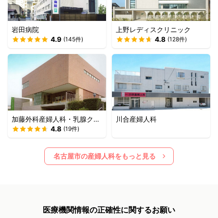
岩田病院
上野レディスクリニック
4.9
4.8
(
145
件)
(
128
件)
加藤外科産婦人科・乳腺クリ
川合産婦人科
ニック
4.8
(
19
件)
名古屋市
の産婦人科をもっと見る
医療機関情報の正確性に関するお願い