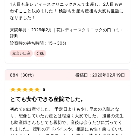
1人目も花レディースクリニックさんで出産し、2人目も迷
わずここと決めました！ 検診も出産も産後も大変お世話に
なりました！
来院年月：
2026年
2月
｜
花レディースクリニック
の口コミ ·
評判
診察時の待ち時間：
15～30分
立合い出産
分娩
884
（
30代
）
投稿日：
2026年02月19日
5
とても安心できる産院でした。
初めての出産でした。 予定日よりも少し早めの入院とな
り、想像していたお産とは程遠く大変でした。 担当の先生
も助産師さんもとても親切で、産後は会うたびに労ってく
れました。 授乳のアドバイスや、相談にも快く乗っていた