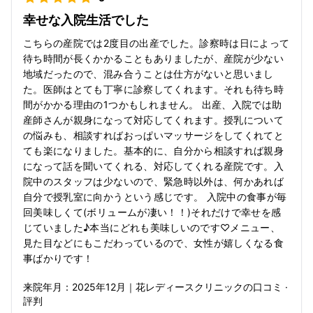
幸せな入院生活でした
こちらの産院では2度目の出産でした。診察時は日によって
待ち時間が長くかかることもありましたが、産院が少ない
地域だったので、混み合うことは仕方がないと思いまし
た。医師はとても丁寧に診察してくれます。それも待ち時
間がかかる理由の1つかもしれません。 出産、入院では助
産師さんが親身になって対応してくれます。授乳について
の悩みも、相談すればおっぱいマッサージをしてくれてと
ても楽になりました。基本的に、自分から相談すれば親身
になって話を聞いてくれる、対応してくれる産院です。入
院中のスタッフは少ないので、緊急時以外は、何かあれば
自分で授乳室に向かうという感じです。 入院中の食事が毎
回美味しくて(ボリュームが凄い！！)それだけで幸せを感
じていました♪本当にどれも美味しいのです♡メニュー、
見た目などにもこだわっているので、女性が嬉しくなる食
事ばかりです！
来院年月：
2025年
12月
｜
花レディースクリニック
の口コミ ·
評判