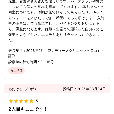
先生、看護師さん皆んな優しいです。バースプランや育児
についても個人の意思を尊重してくれます。 赤ちゃんとの
同室についても、体調次第で預かってもらったり、ゆっく
りシャワーを浴びたりでき、希望にそって頂けます。 入院
中の食事はとても豪華でした。バイキングやおやつもあ
り、満腹になります。妊娠〜出産まで頑張った自分へのご
褒美のようでした。エステもありリラックスもできまし
た。
来院年月：
2026年
2月
｜
花レディースクリニック
の口コミ ·
評判
診察時の待ち時間：
0～15分
帝王切開
あおはる
（
30代
）
投稿日：
2026年03月04日
5
2人目もここです！