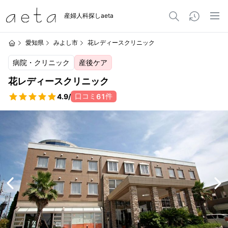
産婦人科探しaeta
愛知県
みよし市
花レディースクリニック
病院・クリニック
産後ケア
花レディースクリニック
口コミ
件
4.9
/
61