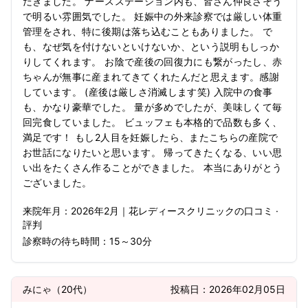
だきました。 ナースステーション内も、皆さん仲良さそう
で明るい雰囲気でした。 妊娠中の外来診察では厳しい体重
管理をされ、特に後期は落ち込むこともありました。 で
も、なぜ気を付けないといけないか、という説明もしっか
りしてくれます。 お陰で産後の回復力にも繋がったし、赤
ちゃんが無事に産まれてきてくれたんだと思えます。感謝
しています。 (産後は厳しさ消滅します笑) 入院中の食事
も、かなり豪華でした。 量が多めでしたが、美味しくて毎
回完食していました。 ビュッフェも本格的で品数も多く、
満足です！ もし2人目を妊娠したら、またこちらの産院で
お世話になりたいと思います。 帰ってきたくなる、いい思
い出をたくさん作ることができました。 本当にありがとう
ございました。
来院年月：
2026年
2月
｜
花レディースクリニック
の口コミ ·
評判
診察時の待ち時間：
15～30分
みにゃ
（
20代
）
投稿日：
2026年02月05日