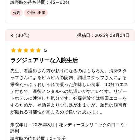
診察時の待ち時間：
45～60分
分娩
立合い出産
R
（
30代
）
投稿日：
2025年09月04日
5
ラグジュアリーな入院生活
先生、看護師さん方が頼りになるのはもちろん。清掃スタ
ッフさんによるピカピカの院内、調理スタッフさんによる
栄養たっぷりおしゃれで凝った美味しい食事、30分のエス
テ付きで、産後メンタルへの気遣いがすごいです。リゾー
トホテルに連泊した気分です。妊婦健診では毎回エコーを
するためか、補助券より少し足が出ますが、胎児の顔写真
が撮れる可能性が高まるので良いと思います。
来院年月：
2025年
8月
｜
花レディースクリニック
の口コミ ·
評判
診察時の待ち時間：
0～15分