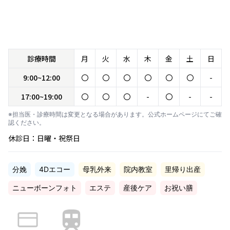
診療時間
月
火
水
木
金
土
日
9:00~12:00
〇
〇
〇
〇
〇
〇
-
17:00~19:00
〇
〇
〇
-
〇
-
-
※担当医・診療時間は変更となる場合があります。公式ホームページにてご確
認ください。
休診日：日曜・祝祭日
分娩
4Dエコー
母乳外来
院内教室
里帰り出産
ニューボーンフォト
エステ
産後ケア
お祝い膳