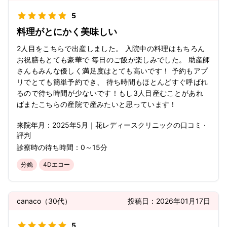
5
料理がとにかく美味しい
2人目をこちらで出産しました。 入院中の料理はもちろん
お祝膳もとても豪華で 毎日のご飯が楽しみでした。 助産師
さんもみんな優しく満足度はとても高いです！ 予約もアプ
リでとても簡単予約でき、 待ち時間もほとんどすぐ呼ばれ
るので待ち時間が少ないです！もし3人目産むことがあれ
ばまたこちらの産院で産みたいと思っています！
来院年月：
2025年
5月
｜
花レディースクリニック
の口コミ ·
評判
診察時の待ち時間：
0～15分
分娩
4Dエコー
canaco
（
30代
）
投稿日：
2026年01月17日
5