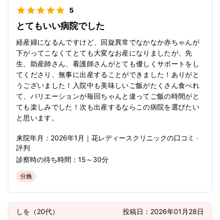
5
とてもいい病院でした
経産婦になるんですけど、回旋異常でなかなか赤ちゃんが
下がってこなくてとても大変なお産になりましたが、先
生、助産師さん、看護師さんがとても優しくサポートをし
てくださり、無事に出産することができました！ありがと
うございました！入院中も美味しいご飯がたくさん食べれ
て、バリエーションが毎回ちゃんと違ってご飯の時間がと
ても楽しみでした！次も出産するならこの病院を選びたい
と思います。
来院年月：
2026年
1月
｜
花レディースクリニック
の口コミ ·
評判
診察時の待ち時間：
15～30分
分娩
しを
（
20代
）
投稿日：
2026年01月28日