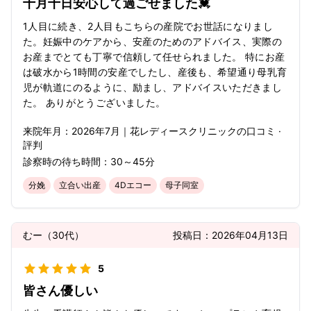
十月十日安心して過ごせました💓
1人目に続き、2人目もこちらの産院でお世話になりまし
た。妊娠中のケアから、安産のためのアドバイス、実際の
お産までとても丁寧で信頼して任せられました。 特にお産
は破水から1時間の安産でしたし、産後も、希望通り母乳育
児が軌道にのるように、励まし、アドバイスいただきまし
た。 ありがとうございました。
来院年月：
2026年
7月
｜
花レディースクリニック
の口コミ ·
評判
診察時の待ち時間：
30～45分
分娩
立合い出産
4Dエコー
母子同室
むー
（
30代
）
投稿日：
2026年04月13日
5
皆さん優しい