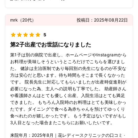
mrk
（
20代
）
投稿日：
2025年08月22日
5
第2子出産でお世話になりました
第1子は別の病院で出産し、ホームページやInstagramから
お料理が美味しそうというところだけでこちらを選びまし
た。 健診は主治医制であり毎回別の先生になるのが不安な
方は安心だと思います。待ち時間もそこまで長くなかった
です。 院長先生に対応してもらいましたが出産時促進剤が
必要になった為、主人への説明も丁寧でした。 助産師さん
や看護師さんはとても優しく出産、入院生活はとても満足
できました。 もちろん入院時のお料理はとても美味しかっ
たです。ダイニングで食べる為赤ちゃんを預けてゆっくり
食べれたのが嬉しかったです。 もう予定はないですがもし
3人目となった場合またこちらにお願いしたいです。
来院年月：
2025年
8月
｜
花レディースクリニック
の口コミ ·