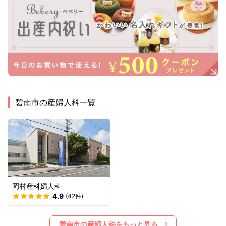
碧南市
の産婦人科一覧
岡村産科婦人科
4.9
(
42
件)
碧南市
の産婦人科をもっと見る