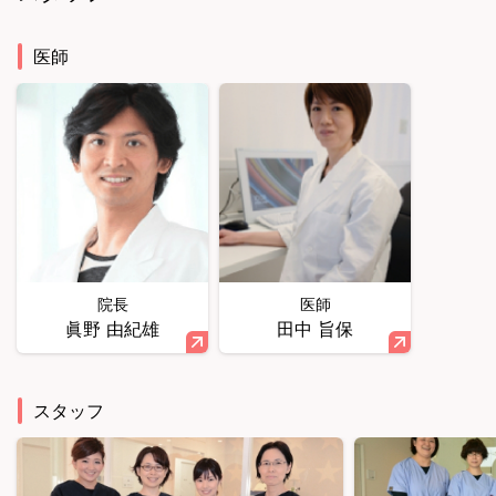
医師
院長
医師
眞野 由紀雄
田中 旨保
スタッフ