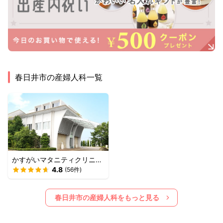
春日井市
の産婦人科一覧
かすがいマタニティクリニッ
ク
4.8
(
56
件)
春日井市
の産婦人科をもっと見る