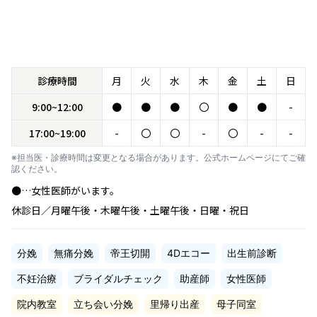
診療時間
月
火
水
木
金
土
日
9:00~12:00
●
●
●
〇
●
●
-
17:00~19:00
-
〇
〇
-
〇
-
-
※担当医・診療時間は変更となる場合があります。公式ホームページにてご確
認ください。
●…女性医師がいます。
休診日／月曜午後・木曜午後・土曜午後・日曜・祝日
分娩
無痛分娩
帝王切開
4Dエコー
出生前診断
不妊治療
ブライダルチェック
助産師
女性医師
院内教室
立ち会い分娩
里帰り出産
母子同室