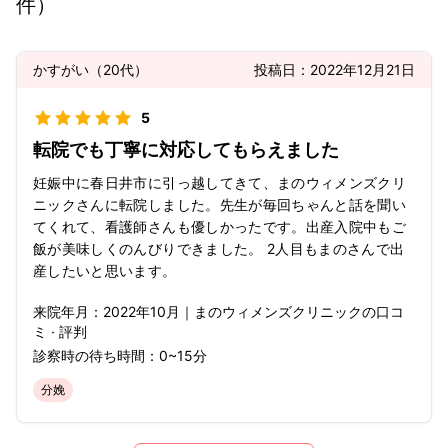
件）
かすがい
（
20代
）
投稿日：
2022年12月21日
5
転院でも丁寧に対応してもらえました
妊娠中に春日井市に引っ越してきて、まのウィメンズクリ
ニックさんに転院しました。先生が毎回ちゃんと話を聞い
てくれて、看護師さんも優しかったです。出産入院中もご
飯が美味しくのんびりできました。 2人目もまのさんで出
産したいと思います。
来院年月：
2022年
10月
｜
まのウィメンズクリニック
の口コ
ミ · 評判
診察時の待ち時間：
0~15分
分娩