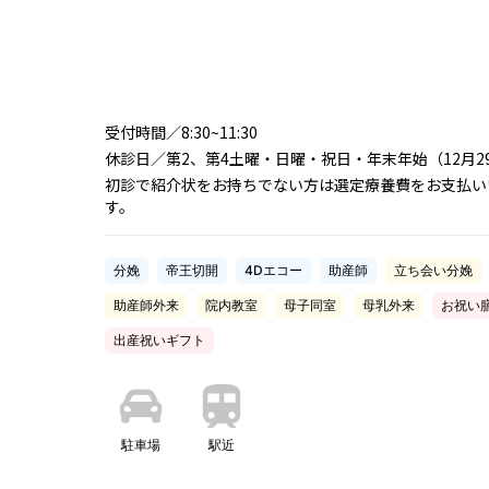
受付時間／8:30~11:30
休診日／第2、第4土曜・日曜・祝日・年末年始（12月29
初診で紹介状をお持ちでない方は選定療養費をお支払い
す。
分娩
帝王切開
4Dエコー
助産師
立ち会い分娩
助産師外来
院内教室
母子同室
母乳外来
お祝い
出産祝いギフト
駐車場
駅近