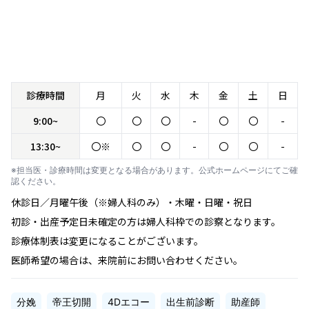
診療時間
月
火
水
木
金
土
日
9:00~
〇
〇
〇
-
〇
〇
-
13:30~
〇※
〇
〇
-
〇
〇
-
※担当医・診療時間は変更となる場合があります。公式ホームページにてご確
認ください。
休診日／月曜午後（※婦人科のみ）・木曜・日曜・祝日
初診・出産予定日未確定の方は婦人科枠での診察となります。
診療体制表は変更になることがございます。
医師希望の場合は、来院前にお問い合わせください。
分娩
帝王切開
4Dエコー
出生前診断
助産師