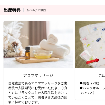
出産特典
聖バルナバ病院
アロママッサージ
ご
自然療法であるアロママッサージをご出
●肌着（2枚）
産後の入院期間にお受けいただき、心身
●バスタオル・
ともにリラックスした入院生活を過ごし
キハウス）
ていただくことで、患者さまの産後の回
復に努めております。