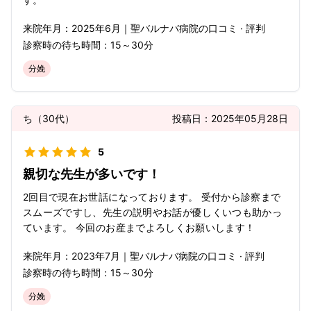
来院年月：
2025年
6月
｜
聖バルナバ病院
の口コミ · 評判
診察時の待ち時間：
15～30分
分娩
ち
（
30代
）
投稿日：
2025年05月28日
5
親切な先生が多いです！
2回目で現在お世話になっております。 受付から診察まで
スムーズですし、先生の説明やお話が優しくいつも助かっ
ています。 今回のお産までよろしくお願いします！
来院年月：
2023年
7月
｜
聖バルナバ病院
の口コミ · 評判
診察時の待ち時間：
15～30分
分娩