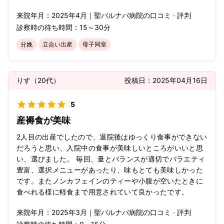
来院年月：
2025年
4月
｜
聖バルナバ病院
の口コミ · 評判
診察時の待ち時間：
15～30分
分娩
立合い出産
母子同室
りす
（
20代
）
投稿日：
2025年04月16日
5
産褥食が美味
2人目の出産でしたので、退院後はゆっくり食事ができない
だろうと思い、入院中の食事が美味しいところがいいと思
い、選びました。 毎回、量とバランスが適切でバラエティ
豊富、選択メニューがあったり、味もとても美味しかった
です。またノンカフェインのティーや小腹が空いたときに
食べれる様に軽食まで用意されていて良かったです。
来院年月：
2025年
3月
｜
聖バルナバ病院
の口コミ · 評判