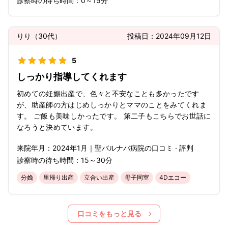
診察時の待ち時間：
0～15分
りり
（
30代
）
投稿日：
2024年09月12日
5
しっかり指導してくれます
初めての妊娠出産で、色々と不安なことも多かったです
が、助産師の方はじめしっかりとママのことをみてくれま
す。 ご飯も美味しかったです。 第二子もこちらでお世話に
なろうと決めています。
来院年月：
2024年
1月
｜
聖バルナバ病院
の口コミ · 評判
診察時の待ち時間：
15～30分
分娩
里帰り出産
立合い出産
母子同室
4Dエコー
口コミをもっと見る