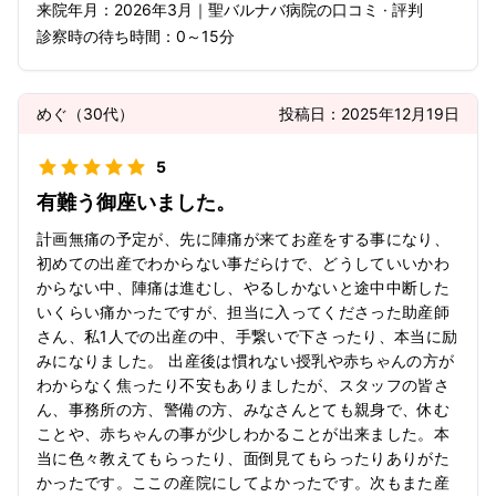
来院年月：
2026年
3月
｜
聖バルナバ病院
の口コミ · 評判
診察時の待ち時間：
0～15分
めぐ
（
30代
）
投稿日：
2025年12月19日
5
有難う御座いました。
計画無痛の予定が、先に陣痛が来てお産をする事になり、
初めての出産でわからない事だらけで、どうしていいかわ
からない中、陣痛は進むし、やるしかないと途中中断した
いくらい痛かったですが、担当に入ってくださった助産師
さん、私1人での出産の中、手繋いで下さったり、本当に励
みになりました。 出産後は慣れない授乳や赤ちゃんの方が
わからなく焦ったり不安もありましたが、スタッフの皆さ
ん、事務所の方、警備の方、みなさんとても親身で、休む
ことや、赤ちゃんの事が少しわかることが出来ました。本
当に色々教えてもらったり、面倒見てもらったりありがた
かったです。ここの産院にしてよかったです。次もまた産