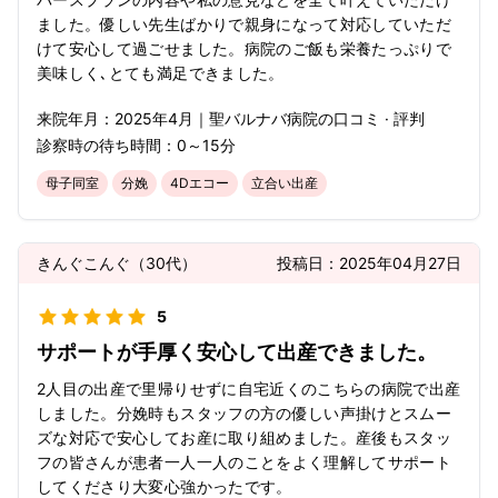
ました。優しい先生ばかりで親身になって対応していただ
けて安心して過ごせました。病院のご飯も栄養たっぷりで
美味しく､とても満足できました。
来院年月：
2025年
4月
｜
聖バルナバ病院
の口コミ · 評判
診察時の待ち時間：
0～15分
母子同室
分娩
4Dエコー
立合い出産
きんぐこんぐ
（
30代
）
投稿日：
2025年04月27日
5
サポートが手厚く安心して出産できました。
2人目の出産で里帰りせずに自宅近くのこちらの病院で出産
しました。分娩時もスタッフの方の優しい声掛けとスムー
ズな対応で安心してお産に取り組めました。産後もスタッ
フの皆さんが患者一人一人のことをよく理解してサポート
してくださり大変心強かったです。