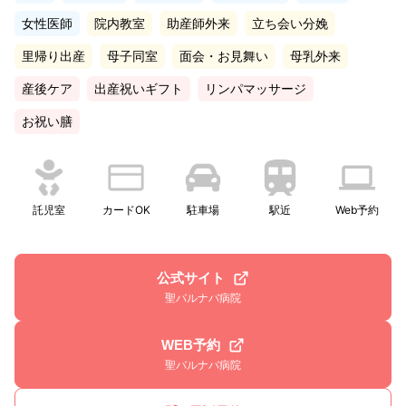
女性医師
院内教室
助産師外来
立ち会い分娩
里帰り出産
母子同室
面会・お見舞い
母乳外来
産後ケア
出産祝いギフト
リンパマッサージ
お祝い膳
託児室
カードOK
駐車場
駅近
Web予約
公式サイト
聖バルナバ病院
WEB予約
聖バルナバ病院