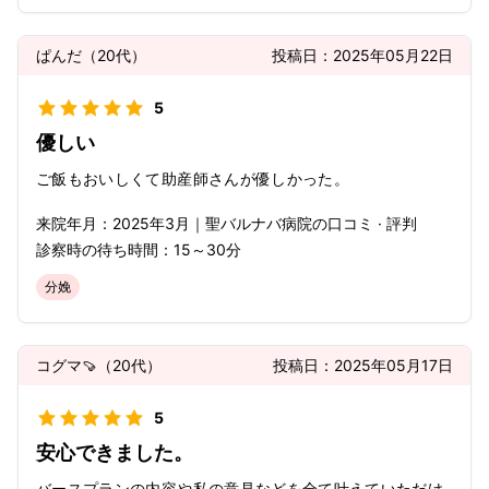
ぱんだ
（
20代
）
投稿日：
2025年05月22日
5
優しい
ご飯もおいしくて助産師さんが優しかった。
来院年月：
2025年
3月
｜
聖バルナバ病院
の口コミ · 評判
診察時の待ち時間：
15～30分
分娩
コグマ🍠
（
20代
）
投稿日：
2025年05月17日
5
安心できました。
バースプランの内容や私の意見などを全て叶えていただけ