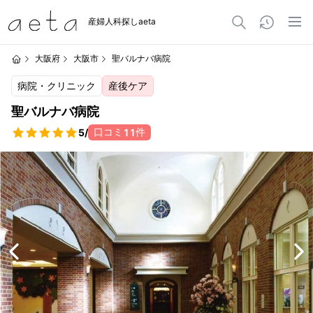
産婦人科探しaeta
大阪府
大阪市
聖バルナバ病院
病院・クリニック
産後ケア
聖バルナバ病院
口コミ
件
5
/
11