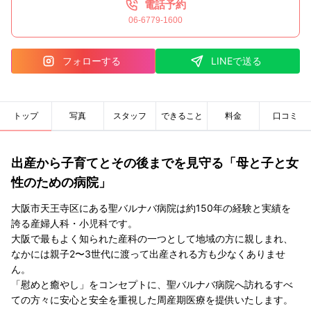
電話予約
06-6779-1600
フォローする
LINEで送る
トップ
写真
スタッフ
できること
料金
口コミ
出産から子育てとその後までを見守る「母と子と女
性のための病院」
大阪市天王寺区にある聖バルナバ病院は約150年の経験と実績を
誇る産婦人科・小児科です。
大阪で最もよく知られた産科の一つとして地域の方に親しまれ、
なかには親子2〜3世代に渡って出産される方も少なくありませ
ん。
「慰めと癒やし」をコンセプトに、聖バルナバ病院へ訪れるすべ
ての方々に安心と安全を重視した周産期医療を提供いたします。