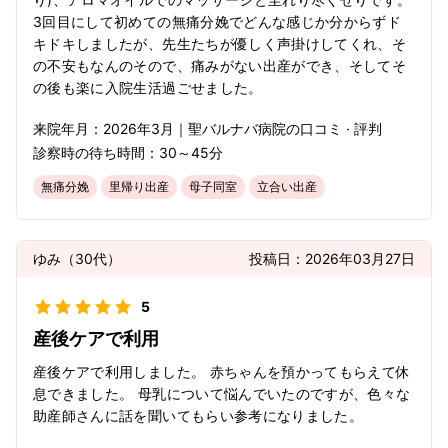
3回目にして初めての無痛分娩でどんな感じか分からずド
キドキしましたが、先生たちが優しく声掛けしてくれ、そ
の不安もなんのそので、痛みがない出産ができ、そしてそ
の後も楽に入院生活過ごせました。
来院年月：
2026年
3月
｜
聖バルナバ病院
の口コミ · 評判
診察時の待ち時間：
30～45分
無痛分娩
里帰り出産
母子同室
立合い出産
ゆみ
（
30代
）
投稿日：
2026年03月27日
5
産後ケアで利用
産後ケアで利用しました。 赤ちゃんを預かってもらえて休
息できました。 母乳について悩んでいたのですが、色々な
助産師さんに話を聞いてもらい参考になりました。