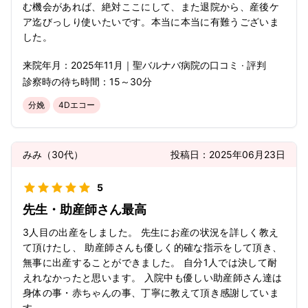
む機会があれば、絶対ここにして、また退院から、産後ケ
ア迄びっしり使いたいです。本当に本当に有難うございま
した。
来院年月：
2025年
11月
｜
聖バルナバ病院
の口コミ · 評判
診察時の待ち時間：
15～30分
分娩
4Dエコー
みみ
（
30代
）
投稿日：
2025年06月23日
5
先生・助産師さん最高
3人目の出産をしました。 先生にお産の状況を詳しく教え
て頂けたし、 助産師さんも優しく的確な指示をして頂き、
無事に出産することができました。 自分1人では決して耐
えれなかったと思います。 入院中も優しい助産師さん達は
身体の事・赤ちゃんの事、丁寧に教えて頂き感謝していま
す。