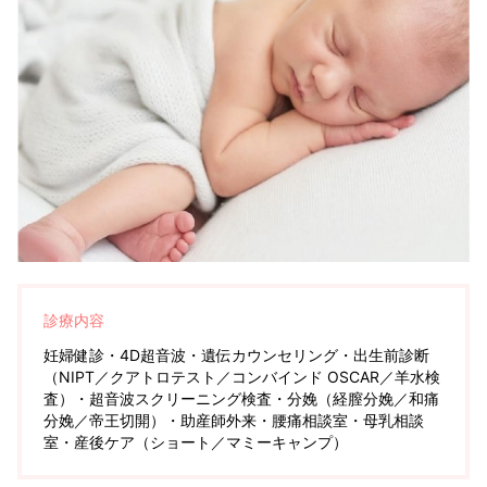
診療内容
妊婦健診・4D超音波・遺伝カウンセリング・出生前診断
（NIPT／クアトロテスト／コンバインド OSCAR／羊水検
査）・超音波スクリーニング検査・分娩（経膣分娩／和痛
分娩／帝王切開）・助産師外来・腰痛相談室・母乳相談
室・産後ケア（ショート／マミーキャンプ）