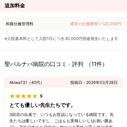
追加料金
和痛分娩管理料
通常の分娩費用＋120,000円
※入院基本料として入院1日につき30,000円別途発生いたします
聖バルナバ病院
の口コミ · 評判
（
11
件）
Akiwa731
（
40代
）
投稿日：
2026年03月28日
5
とても優しい先生たちです。
3回目の出産で、いつもお世話になっている病院です。先
生たちは優しいですし、ごはんも美味しいし(お祝い膳あ
り)、アロマオイルでのマッサージと至れり尽くせりです。