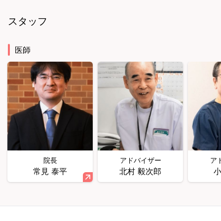
スタッフ
医師
院長
アドバイザー
ア
常見 泰平
北村 毅次郎
小