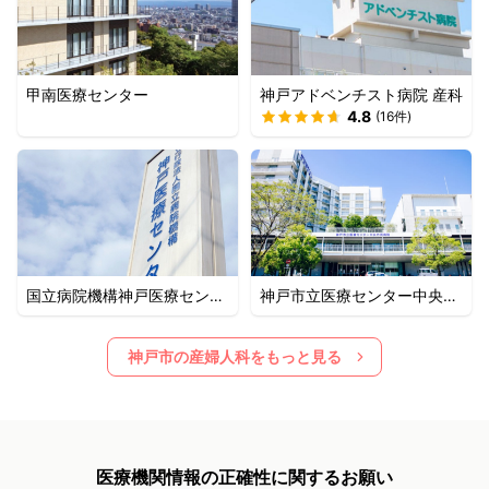
甲南医療センター
神戸アドベンチスト病院 産科
4.8
(
16
件)
国立病院機構神戸医療センタ
神戸市立医療センター中央市
ー
民病院
神戸市
の産婦人科をもっと見る
医療機関情報の正確性に関するお願い