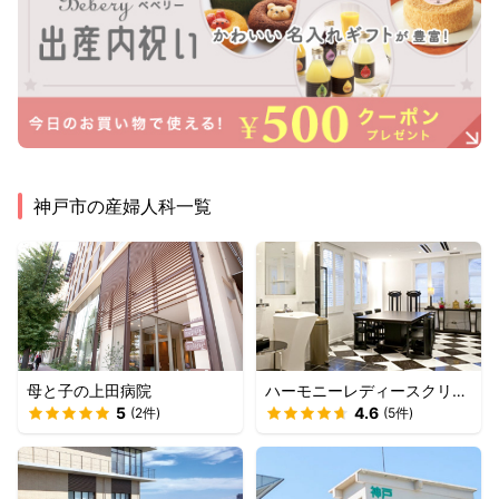
神戸市
の産婦人科一覧
母と子の上田病院
ハーモニーレディースクリニ
5
ック
4.6
(
2
件)
(
5
件)