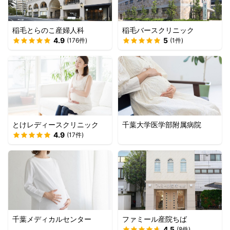
稲毛とらのこ産婦人科
稲毛バースクリニック
4.9
5
(
176
件)
(
1
件)
とけレディースクリニック
千葉大学医学部附属病院
4.9
(
17
件)
千葉メディカルセンター
ファミール産院ちば
4.5
(
8
件)