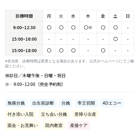
診療時間
月
火
水
木
金
土
日
9:00~12:30
〇
〇
〇
〇※
〇
〇
-
15:00~16:00
-
-
-
-
-
〇
-
15:00~18:00
〇
〇
〇
-
〇
-
-
※担当医・診療時間は変更となる場合があります。公式ホームページにてご確
認ください。
休診日／木曜午後・日曜・祝日
※…9:00~12:00（完全予約制）
無痛分娩
出生前診断
分娩
帝王切開
4Dエコー
付き添い入院
立ち会い分娩
里帰り出産
面会・お見舞い
院内教室
産後ケア