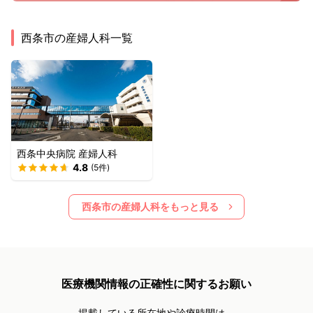
西条市
の産婦人科一覧
西条中央病院 産婦人科
4.8
(
5
件)
西条市
の産婦人科をもっと見る
医療機関情報の正確性に関するお願い
掲載している所在地や診療時間は、