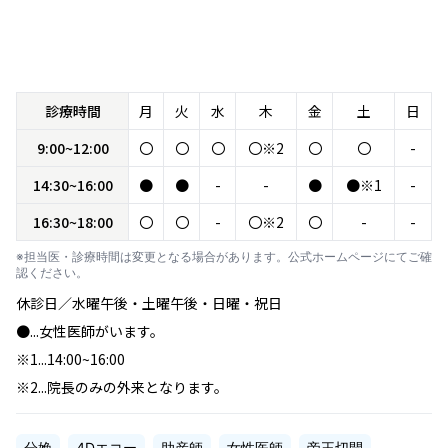
診療時間
月
火
水
木
金
土
日
9:00~12:00
〇
〇
〇
〇※2
〇
〇
-
14:30~16:00
●
●
-
-
●
●※1
-
16:30~18:00
〇
〇
-
〇※2
〇
-
-
※担当医・診療時間は変更となる場合があります。公式ホームページにてご確
認ください。
休診日／水曜午後・土曜午後・日曜・祝日
●...女性医師がいます。
※1...14:00~16:00
※2...院長のみの外来となります。
分娩
4Dエコー
助産師
女性医師
帝王切開