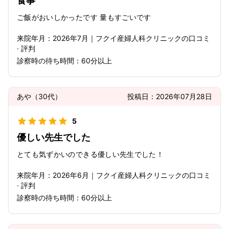
食事
ご飯がおいしかったです 量もすごいです
来院年月：
2026年
7月
｜
フクイ産婦人科クリニック
の口コミ
· 評判
診察時の待ち時間：
60分以上
あや
（
30代
）
投稿日：
2026年07月28日
5
優しい先生でした
とても気ずかいのできる優しい先生でした！
来院年月：
2026年
6月
｜
フクイ産婦人科クリニック
の口コミ
· 評判
診察時の待ち時間：
60分以上