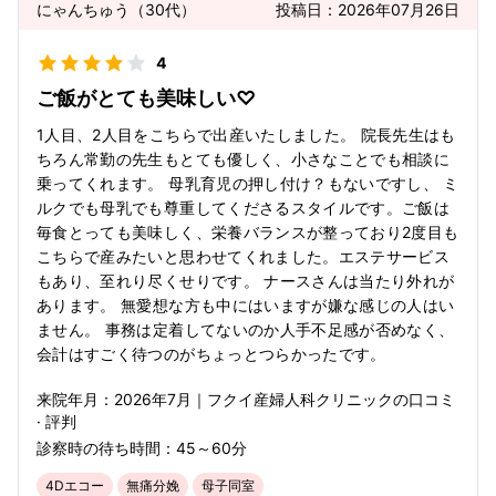
にゃんちゅう
（
30代
）
投稿日：
2026年07月26日
4
ご飯がとても美味しい♡
1人目、2人目をこちらで出産いたしました。 院長先生はも
ちろん常勤の先生もとても優しく、小さなことでも相談に
乗ってくれます。 母乳育児の押し付け？もないですし、 ミ
ルクでも母乳でも尊重してくださるスタイルです。ご飯は
毎食とっても美味しく、栄養バランスが整っており2度目も
こちらで産みたいと思わせてくれました。エステサービス
もあり、至れり尽くせりです。 ナースさんは当たり外れが
あります。 無愛想な方も中にはいますが嫌な感じの人はい
ません。 事務は定着してないのか人手不足感が否めなく、
会計はすごく待つのがちょっとつらかったです。
来院年月：
2026年
7月
｜
フクイ産婦人科クリニック
の口コミ
· 評判
診察時の待ち時間：
45～60分
4Dエコー
無痛分娩
母子同室