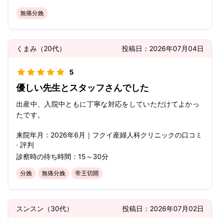
無痛分娩
くまみ
（
20代
）
投稿日：
2026年07月04日
5
優しい先生とスタッフさんでした
出産中、入院中ともに丁寧な対応をしていただけてよかっ
たです。
来院年月：
2026年
6月
｜
フクイ産婦人科クリニック
の口コミ
· 評判
診察時の待ち時間：
15～30分
分娩
無痛分娩
帝王切開
スンスン
（
30代
）
投稿日：
2026年07月02日