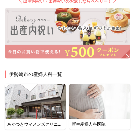
＼ 出産内祝い・出産祝いのお返しならベベリー！ ／
伊勢崎市
の産婦人科一覧
あかつきウィメンズクリニッ
新生産婦人科医院
ク