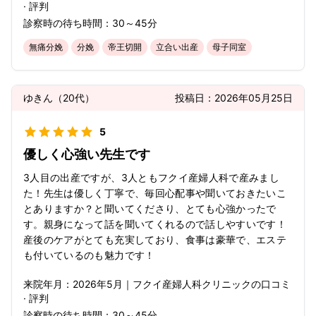
· 評判
診察時の待ち時間：
30～45分
無痛分娩
分娩
帝王切開
立合い出産
母子同室
ゆきん
（
20代
）
投稿日：
2026年05月25日
5
優しく心強い先生です
3人目の出産ですが、3人ともフクイ産婦人科で産みまし
た！先生は優しく丁寧で、毎回心配事や聞いておきたいこ
とありますか？と聞いてくださり、とても心強かったで
す。親身になって話を聞いてくれるので話しやすいです！
産後のケアがとても充実しており、食事は豪華で、エステ
も付いているのも魅力です！
来院年月：
2026年
5月
｜
フクイ産婦人科クリニック
の口コミ
· 評判
診察時の待ち時間：
30～45分