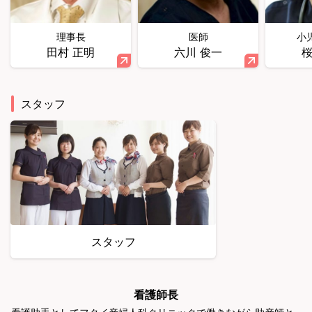
理事長
医師
小
田村 正明
六川 俊一
桜
スタッフ
スタッフ
看護師長