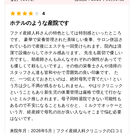
4
ホテルのような産院です
フクイ産婦人科さんの特色としては特別感といったところ
です。 豪華で栄養管理された美味しい食事、サロン併設さ
れているので産後にエステを一回受けられます。院内は清
潔で設備からしてホテル感あります。 先生も親切で優しい
方ですし、助産師さんもみんなそれぞれの個性があってで
も優しくて頼もしいですよ。その他の栄養士さんや清掃の
スタッフさん達も皆和やかで雰囲気の良い印象です。 た
だ、一つ伝えておきたいのは、絶対母乳で育てたい！とい
う方は少し不満が残るかもしれません。 やはりクリニック
ということもあり新生児の体重管理は厳格で増えて行かな
いとミルク推しされます。母子同時退院できない可能性も
あるので不安になることもありかと。 ミルクでオッケーと
いう方、経産婦で母乳の出が良い人ならそこまで悩む必要
はないです。
来院年月：
2026年
5月
｜
フクイ産婦人科クリニック
の口コミ