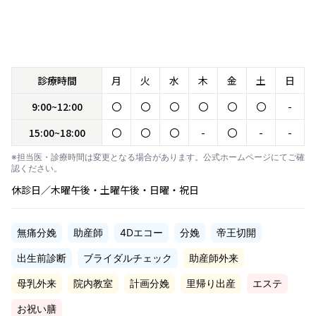
診療時間
月
火
水
木
金
土
日
9:00~12:00
〇
〇
〇
〇
〇
〇
-
15:00~18:00
〇
〇
〇
-
〇
-
-
※担当医・診療時間は変更となる場合があります。公式ホームページにてご確
認ください。
休診日／木曜午後・土曜午後・日曜・祝日
無痛分娩
助産師
4Dエコー
分娩
帝王切開
出生前診断
ブライダルチェック
助産師外来
母乳外来
院内教室
計画分娩
里帰り出産
エステ
お祝い膳