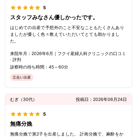
5
スタッフみなさん優しかったです。
はじめての出産で予想外のこと不安なこともたくさんあり
ましたが優しく色々教えていただいてとても助かりまし
た。
来院年月：
2026年
6月
｜
フクイ産婦人科クリニック
の口コミ
· 評判
診察時の待ち時間：
45～60分
立合い出産
むぎ
（
30代
）
投稿日：
2026年06月24日
5
無痛分娩
無痛分娩で第2子を出産しました。 計画分娩で、麻酔をか