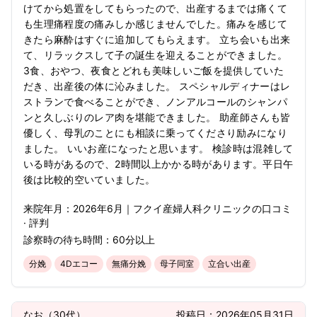
けてから処置をしてもらったので、出産するまでは痛くて
も生理痛程度の痛みしか感じませんでした。痛みを感じて
きたら麻酔はすぐに追加してもらえます。 立ち会いも出来
て、リラックスして子の誕生を迎えることができました。
3食、おやつ、夜食とどれも美味しいご飯を提供していた
だき、出産後の体に沁みました。 スペシャルディナーはレ
ストランで食べることができ、ノンアルコールのシャンパ
ンと久しぶりのレア肉を堪能できました。 助産師さんも皆
優しく、母乳のことにも相談に乗ってくださり励みになり
ました。 いいお産になったと思います。 検診時は混雑して
いる時があるので、2時間以上かかる時があります。平日午
後は比較的空いていました。
来院年月：
2026年
6月
｜
フクイ産婦人科クリニック
の口コミ
· 評判
診察時の待ち時間：
60分以上
分娩
4Dエコー
無痛分娩
母子同室
立合い出産
なお
（
30代
）
投稿日：
2026年05月31日