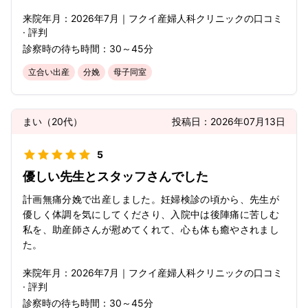
来院年月：
2026年
7月
｜
フクイ産婦人科クリニック
の口コミ
· 評判
診察時の待ち時間：
30～45分
立合い出産
分娩
母子同室
まい
（
20代
）
投稿日：
2026年07月13日
5
優しい先生とスタッフさんでした
計画無痛分娩で出産しました。妊婦検診の頃から、先生が
優しく体調を気にしてくださり、入院中は後陣痛に苦しむ
私を、助産師さんが慰めてくれて、心も体も癒やされまし
た。
来院年月：
2026年
7月
｜
フクイ産婦人科クリニック
の口コミ
· 評判
診察時の待ち時間：
30～45分