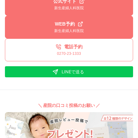
公式サイト
新生産婦人科医院
WEB予約
新生産婦人科医院
電話予約
0270-23-1333
LINEで送る
＼ 産院の口コミ投稿のお願い ／