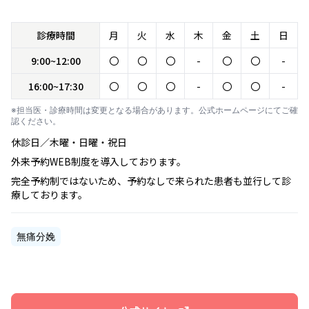
診療時間
月
火
水
木
金
土
日
9:00~12:00
〇
〇
〇
-
〇
〇
-
16:00~17:30
〇
〇
〇
-
〇
〇
-
※担当医・診療時間は変更となる場合があります。公式ホームページにてご確
認ください。
休診日／木曜・日曜・祝日
外来予約WEB制度を導入しております。
完全予約制ではないため、予約なしで来られた患者も並行して診
療しております。
無痛分娩