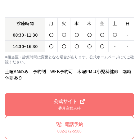
診療時間
月
火
水
木
金
土
日
08:30~11:30
〇
〇
〇
〇
〇
〇
-
14:30~16:30
〇
〇
〇
〇
〇
-
-
※担当医・診療時間は変更となる場合があります。公式ホームページにてご確
認ください。
土曜AMのみ 予約制 WEB予約可 木曜PMは小児科健診 臨時
休診あり
公式サイト
香月産婦人科
電話予約
082-272-5588