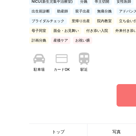
NICU(新生児集中治療室)
分娩
帝王切開
女性医師
出生前診断
助産師
双子出産
無痛分娩
アドバン
ブライダルチェック
里帰り出産
院内教室
立ち会い
母子同室
面会・お見舞い
付き添い入院
外来付き添
計画分娩
産後ケア
お祝い膳
駐車場
カードOK
駅近
トップ
写真