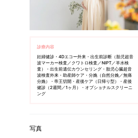
診療内容
妊婦健診・4Dエコー外来・出生前診断（胎児超音
波マーカー検査／クワトロ検査／NIPT／羊水検
査）・出生前遺伝カウンセリング・胎児心臓超音
波検査外来・助産師ケア・分娩（自然分娩／無痛
分娩）・帝王切開・産後ケア（日帰り型）・産後
健診（2週間／1ヶ月）・オプショナルスクリーニ
ング
写真