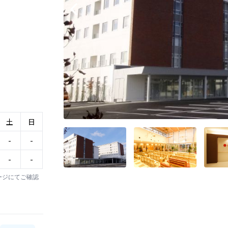
土
日
-
-
-
-
ージにてご確認