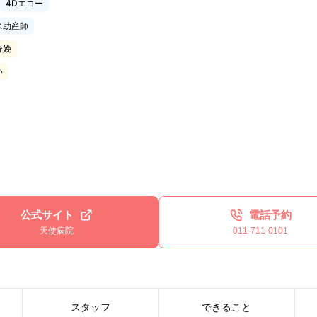
4Dエコー
ス助産師
分娩
い
公式サイト
電話予約
天使病院
011-711-0101
スタッフ
できること