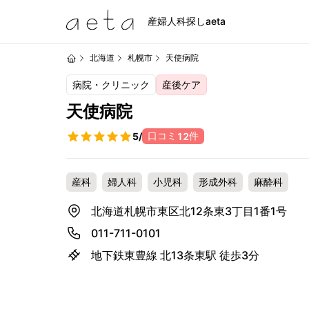
産婦人科探しaeta
北海道
札幌市
天使病院
病院・クリニック
産後ケア
天使病院
口コミ
件
5
/
12
産科
婦人科
小児科
形成外科
麻酔科
北海道札幌市東区北12条東3丁目1番1号
011-711-0101
地下鉄東豊線 北13条東駅 徒歩3分