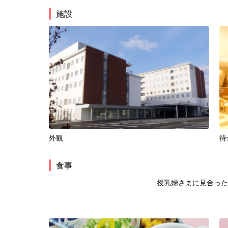
施設
外観
待
食事
授乳婦さまに見合った