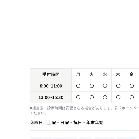
受付時間
月
火
水
木
金
8:00~11:00
〇
〇
〇
〇
〇
13:00~15:30
〇
〇
〇
〇
〇
※担当医・診療時間は変更となる場合があります。公式ホームペ
ください。
休診日／土曜・日曜・祝日・年末年始