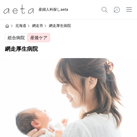
産婦人科探しaeta
北海道
網走市
網走厚生病院
総合病院
産後ケア
網走厚生病院