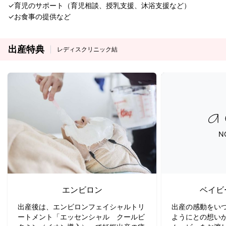
✓育児のサポート（育児相談、授乳支援、沐浴支援など）
✓お食事の提供など
出産特典
レディスクリニック結
N
エンビロン
ベイビ
出産後は、エンビロンフェイシャルトリ
出産の感動をい
ートメント「エッセンシャル クールビ
ようにとの想い