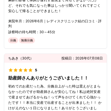
ど、それでも気になった事はしっかり聞いてくれてすごく
安心して帰ることができました！
来院年月：
2026年
6月
｜
レディスクリニック結
の口コミ · 評
判
診察時の待ち時間：
30～45分
分娩
無痛分娩
ちあき
（
30代
）
投稿日：
2026年07月08日
5
助産師さんありがとうございました！！
初めてのお産だった為、分娩台上がった時は震えがとまら
なかったのですが助産師さんが安心してね！私は絶対安産
で産ませてあげるからね！って声をかけてくれて心強かっ
たです！！本当に安産で出産することが出来ました！！ か
けがえのない１日になりました！ありがとうございまし