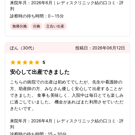
来院年月：
2026年
6月
｜
レディスクリニック結
の口コミ · 評
判
診察時の待ち時間：
0～15分
無痛分娩
分娩
立合い出産
ぽん
（
30代
）
投稿日：
2026年06月12日
5
安心して出産できました
こちらの病院での出産は初めてでしたが、先生や看護師の
方、助産師の方、みなさん優しく安心して出産することが
できました。 食事も美味しく、入院中は毎日とても楽しみ
に過ごしていました。 機会があればまた利用させていただ
きたいです。
来院年月：
2026年
4月
｜
レディスクリニック結
の口コミ · 評
判
診察時の待ち時間：
15～30分