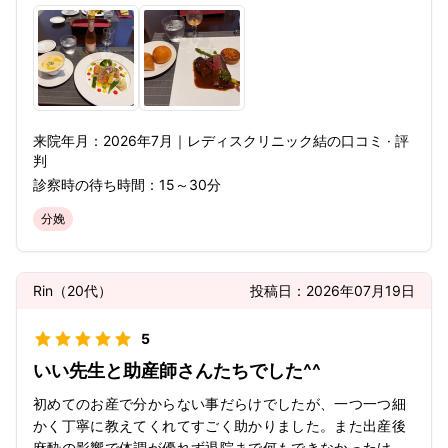
来院年月：
2026年
7月
｜
レディスクリニック結
の口コミ · 評
判
診察時の待ち時間：
15～30分
分娩
Rin
（
20代
）
投稿日：
2026年07月19日
5
いい先生と助産師さんたちでした^^
初めてのお産で分からない事だらけでしたが、一つ一つ細
かく丁寧に教えてくれてすごく助かりました。また出産後
麻酔の影響で体調が優れず退院まで何もできなかったけ