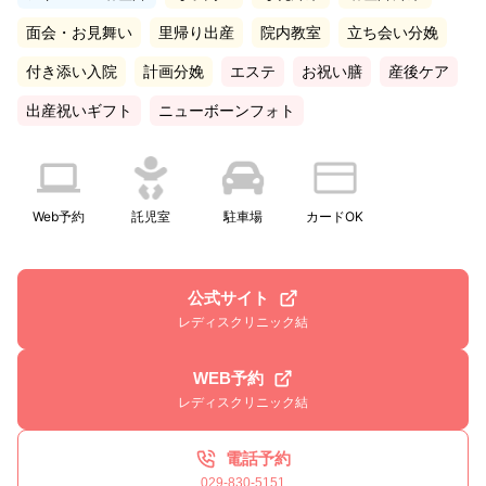
面会・お見舞い
里帰り出産
院内教室
立ち会い分娩
付き添い入院
計画分娩
エステ
お祝い膳
産後ケア
出産祝いギフト
ニューボーンフォト
Web予約
託児室
駐車場
カードOK
公式サイト
レディスクリニック結
WEB予約
レディスクリニック結
電話予約
029-830-5151