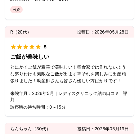
分娩
R
（
20代
）
投稿日：
2026年05月28日
5
ご飯が美味しい
とにかくご飯が豪華で美味しい！毎食家では作れないよう
な盛り付けも素敵なご飯が出ます🩷それを楽しみに出産頑
張りました！助産師さんも皆さん優しい方ばかりです！
来院年月：
2026年
5月
｜
レディスクリニック結
の口コミ · 評
判
診察時の待ち時間：
0～15分
らんちゃん
（
30代
）
投稿日：
2026年05月19日