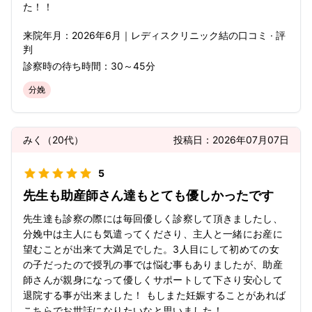
た！！
来院年月：
2026年
6月
｜
レディスクリニック結
の口コミ · 評
判
診察時の待ち時間：
30～45分
分娩
みく
（
20代
）
投稿日：
2026年07月07日
5
先生も助産師さん達もとても優しかったです
先生達も診察の際には毎回優しく診察して頂きましたし、
分娩中は主人にも気遣ってくださり、主人と一緒にお産に
望むことが出来て大満足でした。3人目にして初めての女
の子だったので授乳の事では悩む事もありましたが、助産
師さんが親身になって優しくサポートして下さり安心して
退院する事が出来ました！ もしまた妊娠することがあれば
こちらでお世話になりたいなと思いました！