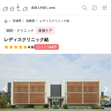
産婦人科探しaeta
茨城県
稲敷郡
レディスクリニック結
病院・クリニック
産後ケア
レディスクリニック結
口コミ
件
4.9
/
144