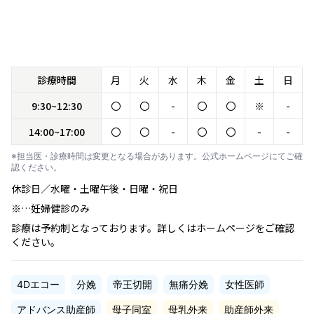
診療時間
月
火
水
木
金
土
日
9:30~12:30
〇
〇
-
〇
〇
※
-
14:00~17:00
〇
〇
-
〇
〇
-
-
※担当医・診療時間は変更となる場合があります。公式ホームページにてご確
認ください。
休診日／水曜・土曜午後・日曜・祝日
※…妊婦健診のみ
診療は予約制となっております。詳しくはホームページをご確認
ください。
4Dエコー
分娩
帝王切開
無痛分娩
女性医師
アドバンス助産師
母子同室
母乳外来
助産師外来