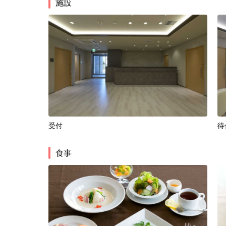
施設
受付
待
食事