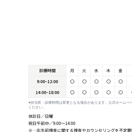
診療時間
月
火
水
木
金
9:00~12:00
〇
〇
〇
〇
〇
14:00~18:00
〇
〇
〇
〇
〇
※担当医・診療時間は変更となる場合があります。公式ホームペ
ください。
休診日／日曜
祝日午前中／9:00～14:00
※…出生前検査に関する検査やカウンセリングを不定期