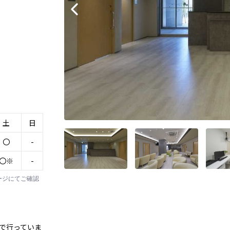
土
日
〇
-
〇※
-
ージにてご確認
で行っていま