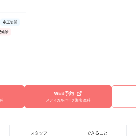
帝王切開
児健診
WEB予約
科
メディカルパーク湘南 産科
スタッフ
できること