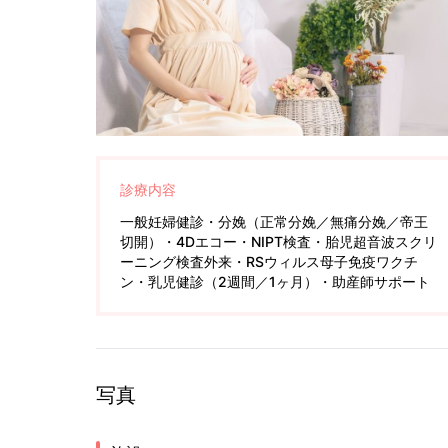
診療内容
一般妊婦健診・分娩（正常分娩／無痛分娩／帝王
切開）・4Dエコー・NIPT検査・胎児超音波スクリ
ーニング検査外来・RSウィルス母子免疫ワクチ
ン・乳児健診（2週間／1ヶ月）・助産師サポート
写真