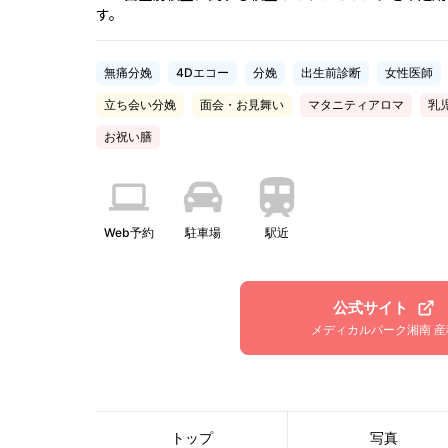
す。
無痛分娩
4Dエコー
分娩
出生前診断
女性医師
立ち会い分娩
面会・お見舞い
マタニティアロマ
乳
お祝い膳
Web予約
駐車場
駅近
公式サイト
メディカルパーク湘南 産
トップ
写真