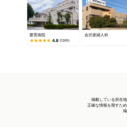
愛育病院
会沢産婦人科
4.8
(
13
件)
掲載している所在地
正確な情報を期すため
掲