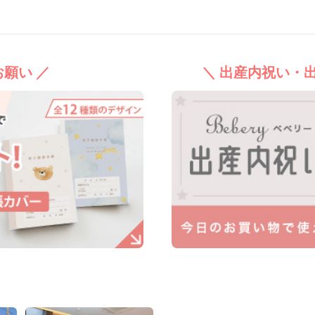
願い ／
＼ 出産内祝い・