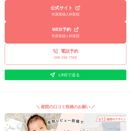
公式サイト
市原産婦人科医院
WEB予約
市原産婦人科医院
電話予約
096-286-7568
LINEで送る
＼ 産院の口コミ投稿のお願い ／