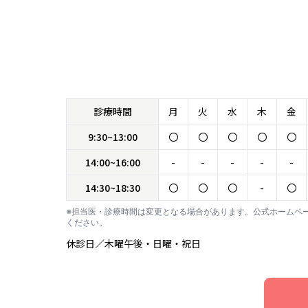
診療時間
月
火
水
木
金
9:30~13:00
〇
〇
〇
〇
〇
14:00~16:00
-
-
-
-
-
14:30~18:30
〇
〇
〇
-
〇
※担当医・診療時間は変更となる場合があります。公式ホームペ
ください。
休診日／木曜午後・日曜・祝日