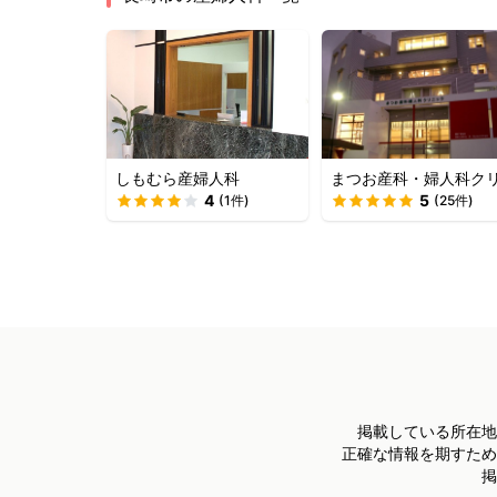
しもむら産婦人科
まつお産科・婦人科ク
4
ニック
5
(
1
件)
(
25
件)
掲載している所在地
正確な情報を期すため
掲