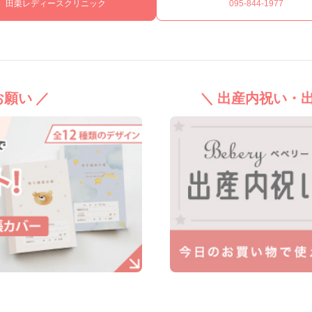
田栗レディースクリニック
095-844-1977
願い ／
＼ 出産内祝い・