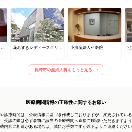
リ
花みずきレディースクリ
小濱産婦人科医院
池
ニック
院
長崎市
の産婦人科をもっと見る
医療機関情報の正確性に関するお願い
や診療時間は、
公表情報に基づき作成しておりますが、
変更されている
、受診の際は必ず事前に
該当の医療機関へ直接ご確認いただきますよう
載内容に相違がある場合は、
誠にお手数ですが以下よりご連絡ください