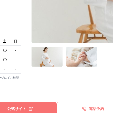
土
日
〇
-
〇
-
-
-
ージにてご確認
公式サイト
電話予約