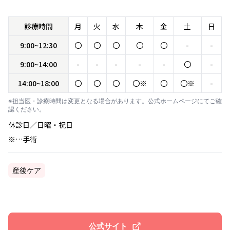
診療時間
月
火
水
木
金
土
日
9:00~12:30
〇
〇
〇
〇
〇
-
-
9:00~14:00
-
-
-
-
-
〇
-
14:00~18:00
〇
〇
〇
〇※
〇
〇※
-
※担当医・診療時間は変更となる場合があります。公式ホームページにてご確
認ください。
休診日／日曜・祝日
※…手術
産後ケア
公式サイト