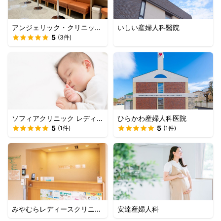
アンジェリック・クリニック
いしい産婦人科醫院
浦田
5
(
3
件)
ソフィアクリニック レディー
ひらかわ産婦人科医院
ス＆チャイルド
5
5
(
1
件)
(
1
件)
みやむらレディースクリニッ
安達産婦人科
ク