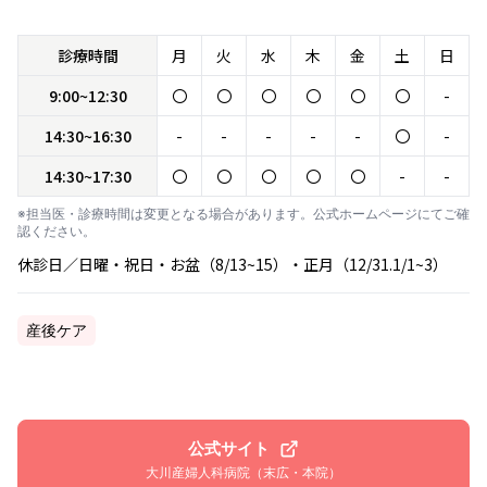
診療時間
月
火
水
木
金
土
日
9:00~12:30
〇
〇
〇
〇
〇
〇
-
14:30~16:30
-
-
-
-
-
〇
-
14:30~17:30
〇
〇
〇
〇
〇
-
-
※担当医・診療時間は変更となる場合があります。公式ホームページにてご確
認ください。
休診日／日曜・祝日・お盆（8/13~15）・正月（12/31.1/1~3）
産後ケア
公式サイト
大川産婦人科病院（末広・本院）