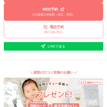
WEB予約
大川産婦人科病院（末広・本院）
電話予約
097-536-3511
LINEで送る
＼ 産院の口コミ投稿のお願い ／