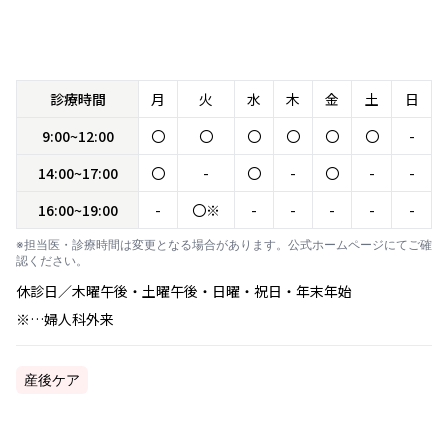
診療時間
月
火
水
木
金
土
日
9:00~12:00
〇
〇
〇
〇
〇
〇
-
14:00~17:00
〇
-
〇
-
〇
-
-
16:00~19:00
-
〇※
-
-
-
-
-
※担当医・診療時間は変更となる場合があります。公式ホームページにてご確
認ください。
休診日／木曜午後・土曜午後・日曜・祝日・年末年始
※…婦人科外来
産後ケア