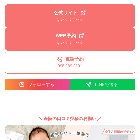
公式サイト
ゆいクリニック
WEB予約
ゆいクリニック
電話予約
098-989-3801
フォローする
LINEで送る
＼ 産院の口コミ投稿のお願い ／