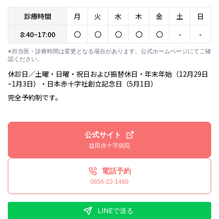
診療時間
月
火
水
木
金
土
日
8:40~17:00
〇
〇
〇
〇
〇
-
-
※担当医・診療時間は変更となる場合があります。公式ホームページにてご確
認ください。
休診日／土曜・日曜・祝日および振替休日・年末年始（12月29日
~1月3日）・日本赤十字社創立記念日（5月1日）
完全予約制です。
公式サイト
益田赤十字病院
電話予約
0856-22-1480
LINEで送る