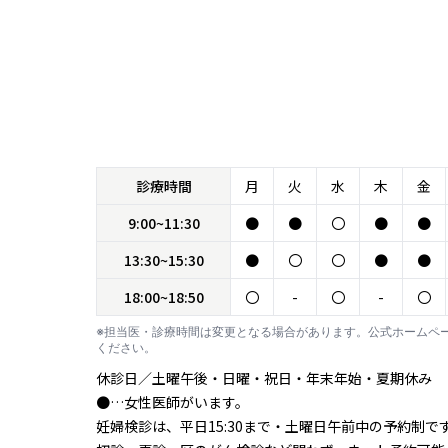
診療時間
月
火
水
木
金
9:00~11:30
●
●
〇
●
●
13:30~15:30
●
〇
〇
●
●
18:00~18:50
〇
-
〇
-
〇
※担当医・診療時間は変更となる場合があります。公式ホームペ
ください。
休診日／土曜午後・日曜・祝日・年末年始・夏期休み
●…女性医師がいます。
妊婦検診は、平日15:30まで・土曜日午前中の予約制で