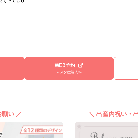
となっており
WEB予約
マスダ産婦人科
願い ／
＼ 出産内祝い・