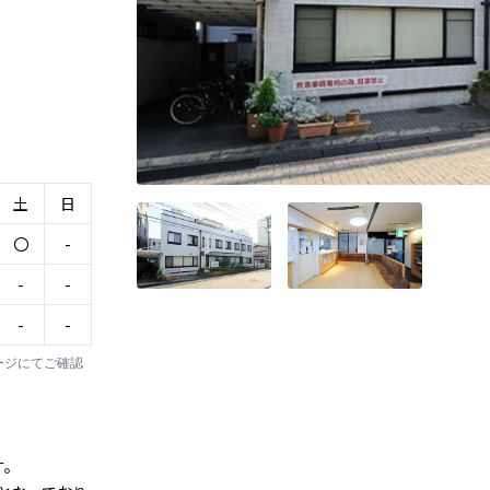
土
日
〇
-
-
-
-
-
ージにてご確認
す。