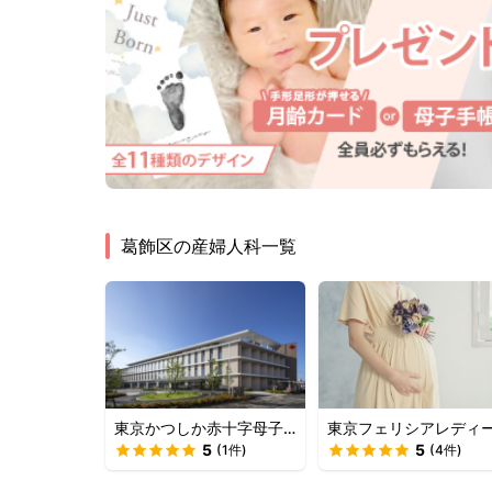
葛飾区
の産婦人科一覧
東京かつしか赤十字母子
東京フェリシアレディ
医療センター
5
スクリニック
5
(
1
件)
(
4
件)