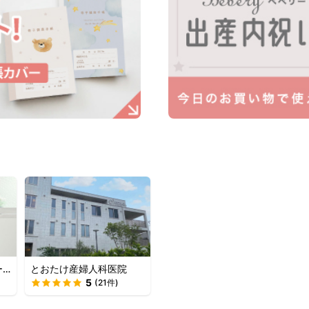
ー
とおたけ産婦人科医院
5
(
21
件)