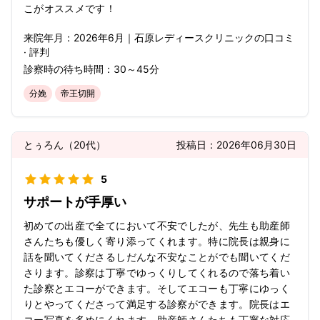
こがオススメです！
来院年月：
2026年
6月
｜
石原レディースクリニック
の口コミ
· 評判
診察時の待ち時間：
30～45分
分娩
帝王切開
とぅろん
（
20代
）
投稿日：
2026年06月30日
5
サポートが手厚い
初めての出産で全てにおいて不安でしたが、先生も助産師
さんたちも優しく寄り添ってくれます。特に院長は親身に
話を聞いてくださるしだんな不安なことがでも聞いてくだ
さります。診察は丁寧でゆっくりしてくれるので落ち着い
た診察とエコーができます。そしてエコーも丁寧にゆっく
りとやってくださって満足する診察ができます。院長はエ
コー写真を多めにくれます。助産師さんたちも丁寧な対応