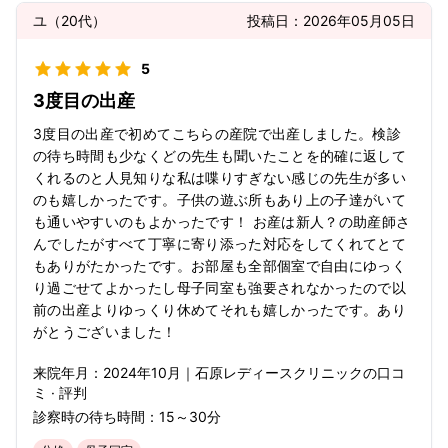
ユ
（
20代
）
投稿日：
2026年05月05日
5
3度目の出産
3度目の出産で初めてこちらの産院で出産しました。検診
の待ち時間も少なくどの先生も聞いたことを的確に返して
くれるのと人見知りな私は喋りすぎない感じの先生が多い
のも嬉しかったです。子供の遊ぶ所もあり上の子達がいて
も通いやすいのもよかったです！ お産は新人？の助産師さ
んでしたがすべて丁寧に寄り添った対応をしてくれてとて
もありがたかったです。お部屋も全部個室で自由にゆっく
り過ごせてよかったし母子同室も強要されなかったので以
前の出産よりゆっくり休めてそれも嬉しかったです。あり
がとうございました！
来院年月：
2024年
10月
｜
石原レディースクリニック
の口コ
ミ · 評判
診察時の待ち時間：
15～30分