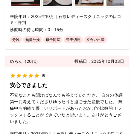
来院年月：
2025年
10月
｜
石原レディースクリニック
の口コ
ミ · 評判
診察時の待ち時間：
0～15分
分娩
無痛分娩
母子同室
帝王切開
立合い出産
めろん
（
20代
）
投稿日：
2025年10月03日
5
安心できました
不安なことも聞けばなんでも答えていただき、 自分の体調
第一に考えてくださりゆったりと過ごせた産後でした。 陣
痛中も的確で優しいサポートがあったおかげで比較的リラ
ックスすることができていたと思います。ありがとうござ
いました。
来院年月：
2025年
9月
｜
石原レディースクリニック
の口コミ