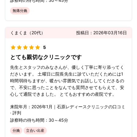
診察時の待ち時間：
30～45分
無痛分娩
くまくま
（
20代
）
投稿日：
2026年03月16日
5
とても親切なクリニックです
先生とスタッフのみなさんが、優しく丁寧に寄り添ってく
ださいます。 土曜日に院長先生に診ていただくためには1
時間弱待ちますが、暖かい雰囲気でお話ししてくださるの
で、不安に思ったことをなんでも質問させてもらえて、安
心して通院できました。 とてもおすすめの産院です。
来院年月：
2026年
1月
｜
石原レディースクリニック
の口コミ
· 評判
診察時の待ち時間：
30～45分
分娩
立合い出産