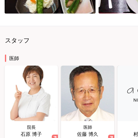
スタッフ
医師
N
院長
医師
石原 博子
佐藤 博久
村