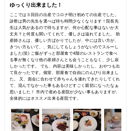
ゆっくり出来ました！
ここでは３回目の出産でコロナ明け初めての出産でした。
診察は男の先生を選べば待ち時間少なくなります！院長先
生は人気があるので待ちますが、何か心配な事はないか大
丈夫？と何度も聞いてくれて、優しさは溢れてました。 助
産師さんは、優しい方ばかりでしたが、中には言い方が、
きつい方もいて、、気にしてもしょうがないのでスルーし
ました(笑) ご飯がずっと部屋食で4階のレストランで食べ
る事が無くなり他の産婦さんとも会うこともなく、少し寂
しかったです。 でも、内容は美味しかったし、おやつも出
て良かったです。個室、部屋食で自由にのんびり出来まし
た。 又、面会に合わせて赤ちゃんを連れてきたりしてくれ
て、混んでなかった事もあるけどすごく親切になったなぁ
思いました！ 市内で産める産院が少ない事もありますが、
全体的にはオススメ出来る産院です。