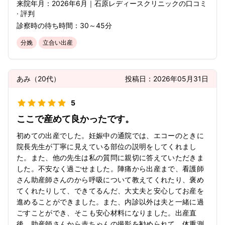
来院年月：
2026年
6月
｜
石原レディースクリニック
の口コミ
· 評判
診察時の待ち時間：
30～45分
分娩
立合い出産
あみ
（
20代
）
投稿日：
2026年05月31日
5
ここで産めて良かったです。
初めての出産でした。妊娠中の通院では、エコーのときに
院長先生が丁寧に見えている部位の説明をしてくれまし
た。また、他の先生は私の質問に親切に答えていただきま
した。不安なく過ごせました。陣痛から出産まで、看護師
さん助産師さんのから呼吸について教えてくれたり、褒め
てくれたりして、できてるんだ、大丈夫と安心してお産を
進めることができました。また、内診以外は夫と一緒に過
ごすことができ、そこも安心材料になりました。出産直
後、助産師さんから赤ちゃんの撮影を勧められて、体重測