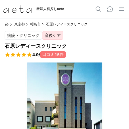
産婦人科探しaeta
東京都
昭島市
石原レディースクリニック
病院・クリニック
産後ケア
石原レディースクリニック
口コミ
件
4.9
/
15