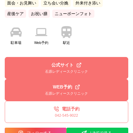
面会・お見舞い
立ち会い分娩
外来付き添い
産後ケア
お祝い膳
ニューボーンフォト
駐車場
Web予約
駅近
公式サイト
石原レディースクリニック
WEB予約
石原レディースクリニック
電話予約
042-545-9022
フォローする
LINEで送る