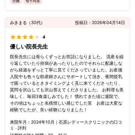
分娩
母子同室
みきまる
（
30代
）
投稿日：
2026年04月14日
4
優しい院長先生
院長先生には長らくずっとお世話になりました。 流産を繰
り返していたり持病があったりしたのでそれらに配慮しな
がら経過をずっと丁寧に見てくださっていました。お産後
入院中も色々な助産師さんにサポートして頂き、夜間授乳
で困っているときタイミングよく見に来てくださったり、
質問を沢山しても沢山答えてくださりました。 お料理も美
味しく、毎回3食楽しみでした！ 慣れてきた頃に退院で、
その頃はちょっと名残惜しい感じでした笑 お産は大変な
経験でしたが、良い経験になりました！
来院年月：
2024年
10月
｜
石原レディースクリニック
の口コ
ミ · 評判