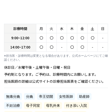
診療時間
月
火
水
木
金
土
日
9:00~12:00
〇
〇
〇
〇
〇
〇
-
14:00~17:00
〇
〇
-
〇
〇
-
-
※担当医・診療時間は変更となる場合があります。公式ホームページにてご確
認ください。
休診日／水曜午後・土曜午後・日曜・祝日
予約制となります。ご予約は、診療時間内にお願いします。
担当医師の詳細は公式サイトの診療担当医表をご確認ください。
無痛分娩
分娩
帝王切開
女性医師
助産師
不妊治療
母子同室
母乳外来
付き添い入院