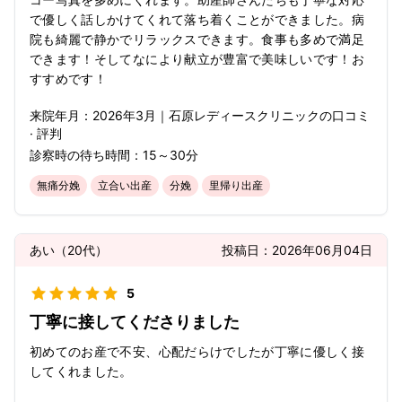
で優しく話しかけてくれて落ち着くことができました。病
院も綺麗で静かでリラックスできます。食事も多めで満足
できます！そしてなにより献立が豊富で美味しいです！お
すすめです！
来院年月：
2026年
3月
｜
石原レディースクリニック
の口コミ
· 評判
診察時の待ち時間：
15～30分
無痛分娩
立合い出産
分娩
里帰り出産
あい
（
20代
）
投稿日：
2026年06月04日
5
丁寧に接してくださりました
初めてのお産で不安、心配だらけでしたが丁寧に優しく接
してくれました。