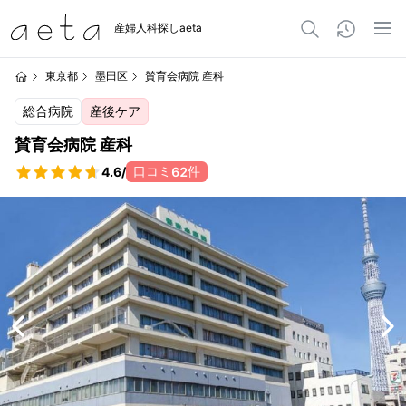
産婦人科探しaeta
東京都
墨田区
賛育会病院 産科
総合病院
産後ケア
賛育会病院 産科
口コミ
件
4.6
/
62