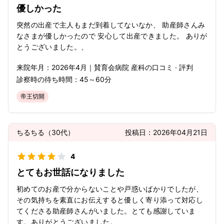
優しかった
突然の出産で主人もまだ到着してないなか、 助産師さんみ
なさまが優しかったので 安心して出産できました。 ありが
とうございました。、
来院年月：
2026年
4月
｜
賛育会病院 産科
の口コミ · 評判
診察時の待ち時間：
45～60分
帝王切開
ちるちる
（
30代
）
投稿日：
2026年04月21日
4
とてもお世話になりました
初めてのお産で分からないことや戸惑いばかりでしたが、
その気持ちを素直にお伝えすると優しく寄り添って対応し
てくださる助産師さんがいました。とても感謝していま
す。ありがとうございました。