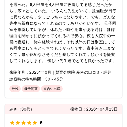
を選べた。6人部屋を4人部屋に改造してる感じだったか
ら，広々としていた。 いろんな先生がいて，担当医が日毎
に異なるから，少しごっちゃになりやすい。でも、どんな
先生も親身になってくれるので，ありがたいです。 母子同
室を推奨しているが，休みたい時や用事がある時は，ほぼ
理由を聞かずに預かってくれるので安心。夜も入院中の一
回は夜通し一緒を経験すれば，それ以外の日は別室にして
も同室にしてもどっちでもよかったです。夜中泣き止まな
くて，母が休めなさそうだと察してくれて，預かりを提案
してくれもします。 優しい先生達でとても良かったです。
来院年月：
2025年
10月
｜
賛育会病院 産科
の口コミ · 評判
診察時の待ち時間：
30～45分
分娩
母子同室
立合い出産
みさ
（
30代
）
投稿日：
2026年04月23日
5