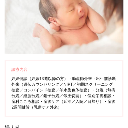
診療内容
妊婦健診（妊娠13週以降の方）・助産師外来・出生前診断
外来（遺伝カウンセリング／NIPT／初期スクリーニング
検査／コンバインド検査／羊水染色体検査）・分娩（無痛
分娩／経腟分娩／鉗子分娩／帝王切開）・個別栄養相談・
産科こころ相談・産後ケア（延泊／入院／日帰り）・産後
2週間健診（乳房ケア外来）
婦人科