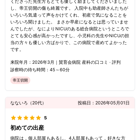
くださった先生方もとても優しく励ましてくださいました
し、帝王切開の傷も綺麗です。 入院中も助産師さんたちが
いろいろ気遣って声をかけてくれ、初産で気になることを
いろいろ聞けました。 まさか早産になるとは思っていませ
んでしたが、なによりNICUのある総合病院というところで
とても安心感が高かったですし、小児科の先生やNICUの担
当の方々も優しい方ばかりで、この病院で産めてよかった
です。
来院年月：
2026年
3月
｜
賛育会病院 産科
の口コミ · 評判
診察時の待ち時間：
45～60分
帝王切開
なないろ
（
20代
）
投稿日：
2026年05月01日
5
初めての出産
病院は，個人部屋もあるし、4人部屋もあって，好きな方