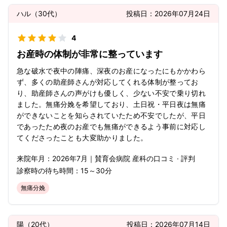
ハル
（
30代
）
投稿日：
2026年07月24日
4
お産時の体制が非常に整っています
急な破水で夜中の陣痛、深夜のお産になったにもかかわら
ず、多くの助産師さんが対応してくれる体制が整ってお
り、助産師さんの声がけも優しく、少ない不安で乗り切れ
ました。無痛分娩を希望しており、土日祝・平日夜は無痛
ができないことを知らされていたため不安でしたが、平日
であったため夜のお産でも無痛ができるよう事前に対応し
てくださったことも大変助かりました。
来院年月：
2026年
7月
｜
賛育会病院 産科
の口コミ · 評判
診察時の待ち時間：
15～30分
無痛分娩
陽
（
20代
）
投稿日：
2026年07月14日