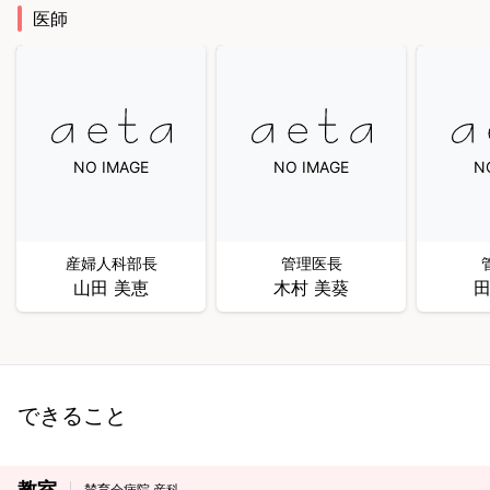
医師
NO IMAGE
NO IMAGE
N
産婦人科部長
管理医長
山田 美恵
木村 美葵
田
できること
教室
賛育会病院 産科