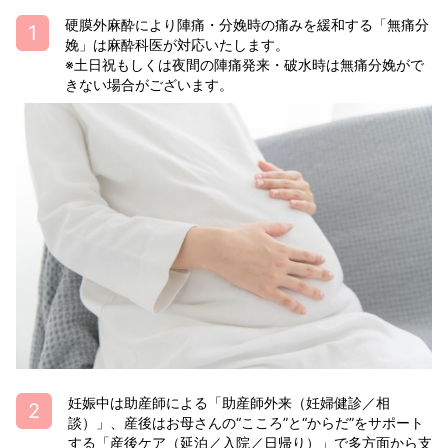
硬膜外麻酔により陣痛・分娩時の痛みを緩和する「無痛分
娩」は麻酔科医が対応いたします。
※土日祝もしくは夜間の陣痛発来・破水時は無痛分娩がで
きない場合がございます。
妊娠中は助産師による「助産師外来（妊婦健診／相
談）」、産後はお母さんの“こころ”と“からだ”をサポート
する「産後ケア（延泊／入院／日帰り）」で多方面から支