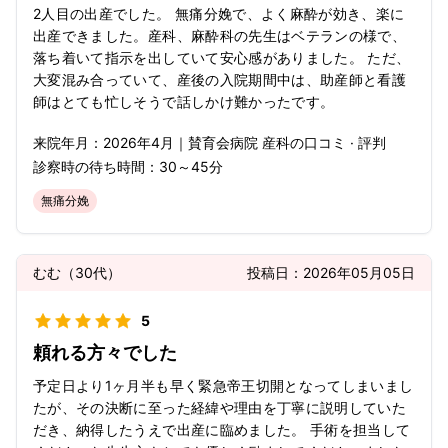
2人目の出産でした。 無痛分娩で、よく麻酔が効き、楽に
出産できました。産科、麻酔科の先生はベテランの様で、
落ち着いて指示を出していて安心感がありました。 ただ、
大変混み合っていて、産後の入院期間中は、助産師と看護
師はとても忙しそうで話しかけ難かったです。
来院年月：
2026年
4月
｜
賛育会病院 産科
の口コミ · 評判
診察時の待ち時間：
30～45分
無痛分娩
むむ
（
30代
）
投稿日：
2026年05月05日
5
頼れる方々でした
予定日より1ヶ月半も早く緊急帝王切開となってしまいまし
たが、その決断に至った経緯や理由を丁寧に説明していた
だき、納得したうえで出産に臨めました。 手術を担当して