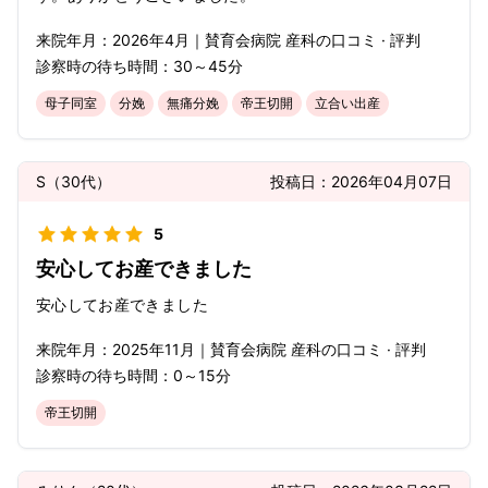
来院年月：
2026年
4月
｜
賛育会病院 産科
の口コミ · 評判
診察時の待ち時間：
30～45分
母子同室
分娩
無痛分娩
帝王切開
立合い出産
S
（
30代
）
投稿日：
2026年04月07日
5
安心してお産できました
安心してお産できました
来院年月：
2025年
11月
｜
賛育会病院 産科
の口コミ · 評判
診察時の待ち時間：
0～15分
帝王切開