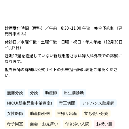
診療受付時間（産科）／午前：8:30~11:00 午後：完全予約制（専
門外来のみ）
休診日／水曜午後・土曜午後・日曜・祝日・年末年始（12月30日
~1月3日）
妊娠12週を経過していない新規患者さまは婦人科外来での診察に
なります。
担当医師の詳細は公式サイトの外来担当医師表をご確認くださ
い。
無痛分娩
分娩
助産師
出生前診断
NICU(新生児集中治療室)
帝王切開
アドバンス助産師
女性医師
助産師外来
里帰り出産
立ち会い分娩
母子同室
面会・お見舞い
付き添い入院
お祝い膳