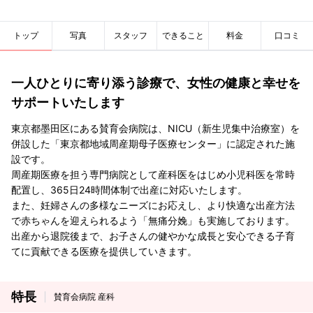
トップ
写真
スタッフ
できること
料金
口コミ
一人ひとりに寄り添う診療で、女性の健康と幸せを
サポートいたします
東京都墨田区にある賛育会病院は、NICU（新生児集中治療室）を
併設した「東京都地域周産期母子医療センター」に認定された施
設です。
周産期医療を担う専門病院として産科医をはじめ小児科医を常時
配置し、365日24時間体制で出産に対応いたします。
また、妊婦さんの多様なニーズにお応えし、より快適な出産方法
で赤ちゃんを迎えられるよう「無痛分娩」も実施しております。
出産から退院後まで、お子さんの健やかな成長と安心できる子育
てに貢献できる医療を提供していきます。
特長
賛育会病院 産科