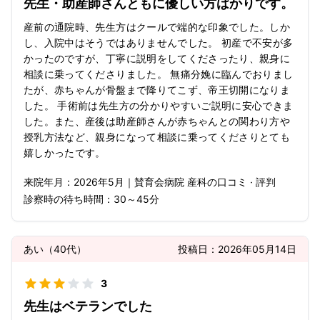
先生・助産師さんともに優しい方ばかりです。
産前の通院時、先生方はクールで端的な印象でした。しか
し、入院中はそうではありませんでした。 初産で不安が多
かったのですが、丁寧に説明をしてくださったり、親身に
相談に乗ってくださりました。 無痛分娩に臨んでおりまし
たが、赤ちゃんが骨盤まで降りてこず、帝王切開になりま
した。 手術前は先生方の分かりやすいご説明に安心できま
した。また、産後は助産師さんが赤ちゃんとの関わり方や
授乳方法など、親身になって相談に乗ってくださりとても
嬉しかったです。
来院年月：
2026年
5月
｜
賛育会病院 産科
の口コミ · 評判
診察時の待ち時間：
30～45分
あい
（
40代
）
投稿日：
2026年05月14日
3
先生はベテランでした