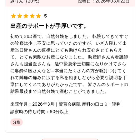
みりん
（
20代
）
投稿日：
2026年03月22日
5
出産のサポートが手厚いです。
初めての出産で、自然分娩をしました。 転院してきてすぐ
の診察は少し不安に思っていたのですが、いざ入院して出
産当日皆さんの連携にとても助けられ安心させてもらえ
て、とても素敵なお産になりました。 助産師さんも看護師
さんも担当医さんも…途中緊急帝王切開になりかけてさら
に麻酔科医さんなど…本当にたくさんの方が駆けつけてく
れて陣痛の痛みに涙する私を励ましながら必要な説明を丁
寧にしてくれてありがたかったです。 皆さんのサポートの
結果最後まで自然分娩で産むことができました。
来院年月：
2026年
3月
｜
賛育会病院 産科
の口コミ · 評判
診察時の待ち時間：
60分以上
分娩