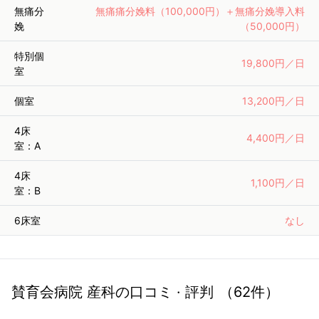
無痛分
無痛痛分娩料（100,000円）＋無痛分娩導入料
娩
（50,000円）
特別個
19,800円／日
室
個室
13,200円／日
4床
4,400円／日
室：A
4床
1,100円／日
室：B
6床室
なし
賛育会病院 産科
の口コミ · 評判
（
62
件）