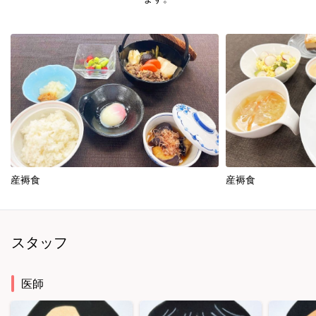
産褥食
産褥食
スタッフ
医師