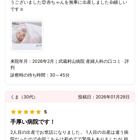
うございました😊赤ちゃんを無事に出産しました👍嬉しい
です☺️
来院年月：
2026年
2月
｜
武蔵村山病院 産婦人科
の口コミ · 評
判
診察時の待ち時間：
30～45分
くま
（
30代
）
投稿日：
2026年01月29日
5
手厚い病院です！
2人目の出産でお世話になりました。 1人目の出産は違う病
院だったので今回こちらは初めてで緊張もありましたが 担