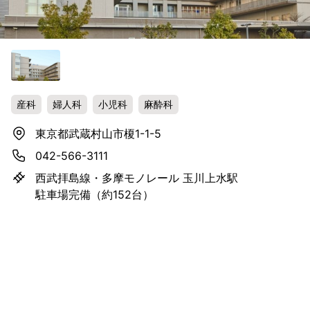
産科
婦人科
小児科
麻酔科
東京都武蔵村山市榎1-1-5
042-566-3111
西武拝島線・多摩モノレール 玉川上水駅
駐車場完備（約152台）