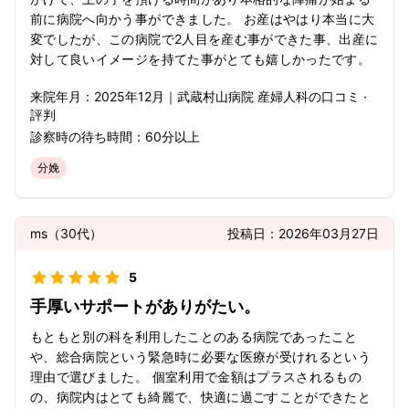
前に病院へ向かう事ができました。 お産はやはり本当に大
変でしたが、この病院で2人目を産む事ができた事、出産に
対して良いイメージを持てた事がとても嬉しかったです。
来院年月：
2025年
12月
｜
武蔵村山病院 産婦人科
の口コミ ·
評判
診察時の待ち時間：
60分以上
分娩
ms
（
30代
）
投稿日：
2026年03月27日
5
手厚いサポートがありがたい。
もともと別の科を利用したことのある病院であったこと
や、総合病院という緊急時に必要な医療が受けれるという
理由で選びました。 個室利用で金額はプラスされるもの
の、病院内はとても綺麗で、快適に過ごすことができたと