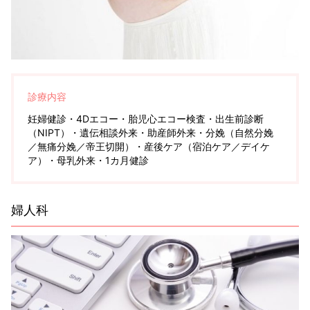
診療内容
妊婦健診・4Dエコー・胎児心エコー検査・出生前診断
（NIPT）・遺伝相談外来・助産師外来・分娩（自然分娩
／無痛分娩／帝王切開）・産後ケア（宿泊ケア／デイケ
ア）・母乳外来・1カ月健診
婦人科