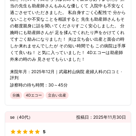
当の先生も助産師さんもみんな優しくて 入院中も不安なく
過ごさせていただきました。 私自身すごく心配性で 分から
ないことや不安なことを相談すると 先生も助産師さんもそ
の都度親身に話を聞いてくださりすごく安心しました。 分
娩時にも助産師さんが 足を揉んでくれたり声をかけてくれ
てすごく励みになりました！ 夫は立ち会い出産と面会の時
しか来れませんでしたが その短い時間でも この病院は手厚
くて良いね！ と気に入っていました！ 4Dエコーは助産師
外来の時のみ 見させてもらいました！
来院年月：
2025年
12月
｜
武蔵村山病院 産婦人科
の口コミ ·
評判
診察時の待ち時間：
30～45分
分娩
4Dエコー
立合い出産
se
（
40代
）
投稿日：
2025年11月30日
5