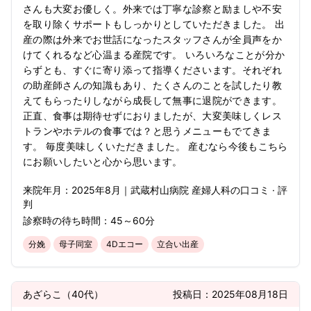
さんも大変お優しく。外来では丁寧な診察と励ましや不安
を取り除くサポートもしっかりとしていただきました。 出
産の際は外来でお世話になったスタッフさんが全員声をか
けてくれるなど心温まる産院です。 いろいろなことが分か
らずとも、すぐに寄り添って指導くださいます。それぞれ
の助産師さんの知識もあり、たくさんのことを試したり教
えてもらったりしながら成長して無事に退院ができます。
正直、食事は期待せずにおりましたが、大変美味しくレス
トランやホテルの食事では？と思うメニューもでてきま
す。 毎度美味しくいただきました。 産むなら今後もこちら
にお願いしたいと心から思います。
来院年月：
2025年
8月
｜
武蔵村山病院 産婦人科
の口コミ · 評
判
診察時の待ち時間：
45～60分
分娩
母子同室
4Dエコー
立合い出産
あざらこ
（
40代
）
投稿日：
2025年08月18日