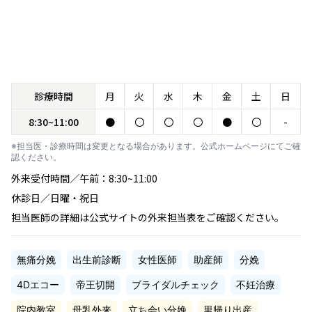
診療時間
月
火
水
木
金
土
日
8:30~11:00
●
〇
〇
〇
●
〇
-
※担当医・診療時間は変更となる場合があります。公式ホームページにてご確
認ください。
外来受付時間／午前：8:30~11:00
休診日／日曜・祝日
担当医師の詳細は公式サイトの外来担当表をご確認ください。
無痛分娩
出生前診断
女性医師
助産師
分娩
4Dエコー
帝王切開
ブライダルチェック
不妊治療
院内教室
母乳外来
立ち会い分娩
里帰り出産