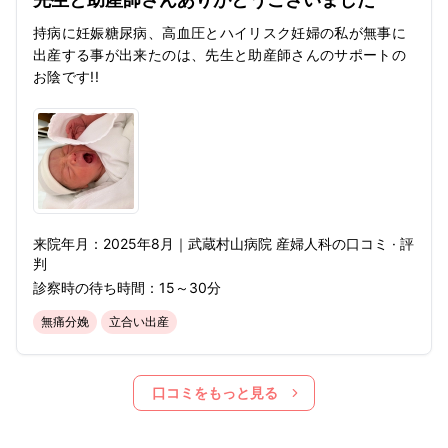
持病に妊娠糖尿病、高血圧とハイリスク妊婦の私が無事に
出産する事が出来たのは、先生と助産師さんのサポートの
お陰です!!
来院年月：
2025年
8月
｜
武蔵村山病院 産婦人科
の口コミ · 評
判
診察時の待ち時間：
15～30分
無痛分娩
立合い出産
口コミをもっと見る