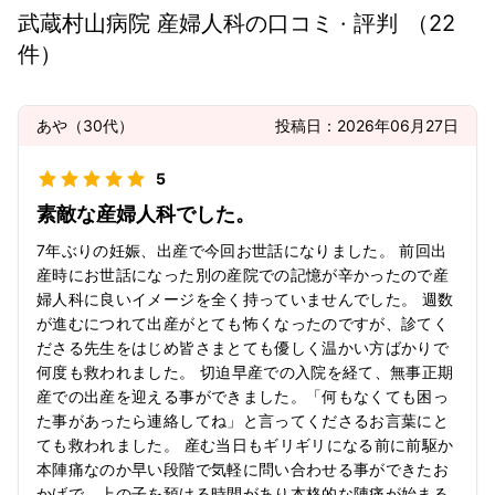
武蔵村山病院 産婦人科
の口コミ · 評判
（
22
件）
あや
（
30代
）
投稿日：
2026年06月27日
5
素敵な産婦人科でした。
7年ぶりの妊娠、出産で今回お世話になりました。 前回出
産時にお世話になった別の産院での記憶が辛かったので産
婦人科に良いイメージを全く持っていませんでした。 週数
が進むにつれて出産がとても怖くなったのですが、診てく
ださる先生をはじめ皆さまとても優しく温かい方ばかりで
何度も救われました。 切迫早産での入院を経て、無事正期
産での出産を迎える事ができました。「何もなくても困っ
た事があったら連絡してね」と言ってくださるお言葉にと
ても救われました。 産む当日もギリギリになる前に前駆か
本陣痛なのか早い段階で気軽に問い合わせる事ができたお
かげで、上の子を預ける時間があり本格的な陣痛が始まる