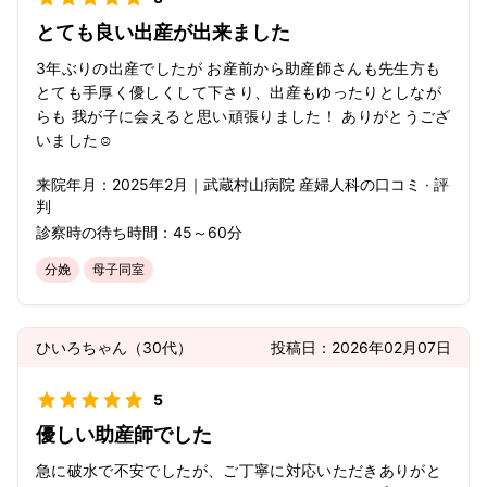
とても良い出産が出来ました
3年ぶりの出産でしたが お産前から助産師さんも先生方も
とても手厚く優しくして下さり、出産もゆったりとしなが
らも 我が子に会えると思い頑張りました！ ありがとうござ
いました☺️
来院年月：
2025年
2月
｜
武蔵村山病院 産婦人科
の口コミ · 評
判
診察時の待ち時間：
45～60分
分娩
母子同室
ひいろちゃん
（
30代
）
投稿日：
2026年02月07日
5
優しい助産師でした
急に破水で不安でしたが、ご丁寧に対応いただきありがと