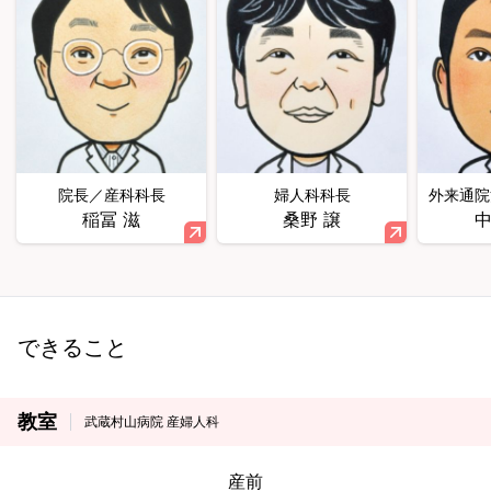
院長／産科科長
婦人科科長
外来通院
稲冨 滋
桑野 譲
中
できること
教室
武蔵村山病院 産婦人科
産前