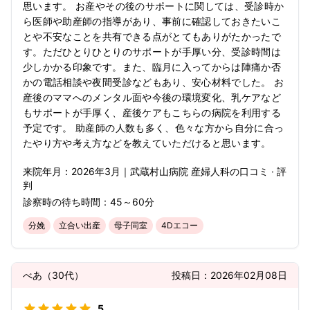
思います。 お産やその後のサポートに関しては、受診時か
ら医師や助産師の指導があり、事前に確認しておきたいこ
とや不安なことを共有できる点がとてもありがたかったで
す。ただひとりひとりのサポートが手厚い分、受診時間は
少しかかる印象です。また、臨月に入ってからは陣痛か否
かの電話相談や夜間受診などもあり、安心材料でした。 お
産後のママへのメンタル面や今後の環境変化、乳ケアなど
もサポートが手厚く、産後ケアもこちらの病院を利用する
予定です。 助産師の人数も多く、色々な方から自分に合っ
たやり方や考え方などを教えていただけると思います。
来院年月：
2026年
3月
｜
武蔵村山病院 産婦人科
の口コミ · 評
判
診察時の待ち時間：
45～60分
分娩
立合い出産
母子同室
4Dエコー
べあ
（
30代
）
投稿日：
2026年02月08日
5