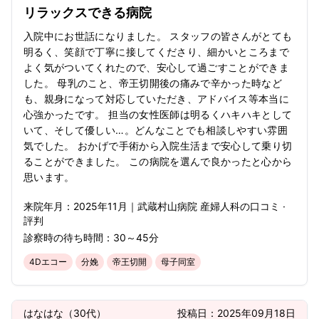
リラックスできる病院
入院中にお世話になりました。 スタッフの皆さんがとても
明るく、笑顔で丁寧に接してくださり、細かいところまで
よく気がついてくれたので、安心して過ごすことができま
した。 母乳のこと、帝王切開後の痛みで辛かった時など
も、親身になって対応していただき、アドバイス等本当に
心強かったです。 担当の女性医師は明るくハキハキとして
いて、そして優しい…。どんなことでも相談しやすい雰囲
気でした。 おかげで手術から入院生活まで安心して乗り切
ることができました。 この病院を選んで良かったと心から
思います。
来院年月：
2025年
11月
｜
武蔵村山病院 産婦人科
の口コミ ·
評判
診察時の待ち時間：
30～45分
4Dエコー
分娩
帝王切開
母子同室
はなはな
（
30代
）
投稿日：
2025年09月18日