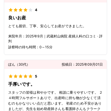
4
良いお産
とても親切、丁寧、安心してお産ができました。
来院年月：
2025年
9月
｜
武蔵村山病院 産婦人科
の口コミ · 評
判
診察時の待ち時間：
0～15分
ぽん
（
30代
）
投稿日：
2025年09月01日
5
手厚いです。
スタッフの皆様は和やかです。 相談に乗りやすいです。 ２
４時間フルサポートありで、出産時に持ち物が少なくて済
むのもかなりいい点だと思います。 初産のため不安があり
ましたが、先生を始め助産師さんも看護師さんもクラーク