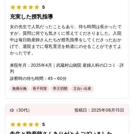
5
充実した授乳指導
女の先生で人気だったこともあり、待ち時間は長かったで
すが、質問に何でも気さくに答えてくださりました。入院
中は毎日助産師さんたちが授乳指導をしてくださったおか
げで、退院までに母乳育児を軌道にのせることができてよ
かったです。
来院年月：
2025年
4月
｜
武蔵村山病院 産婦人科
の口コミ · 評
判
診察時の待ち時間：
45～60分
無痛分娩
母子同室
帝王切開
立合い出産
ゆ
（
30代
）
投稿日：
2025年08月15日
5
先生と助産師さんありがとうございました