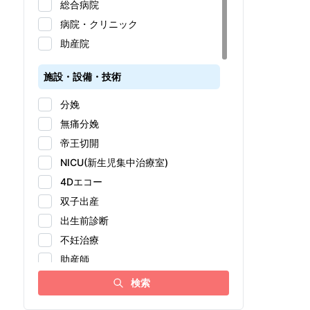
総合病院
病院・クリニック
助産院
施設・設備・技術
分娩
無痛分娩
帝王切開
NICU(新生児集中治療室)
4Dエコー
双子出産
出生前診断
不妊治療
助産師
アドバンス助産師
検索
女性医師