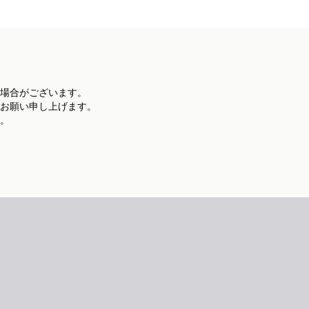
助産院
ブライダルチェック
波動分娩
ホリスティック分娩
シェディングフリー分娩
場合がございます。
オステオパシー分娩
お願い申し上げます。
。
対応
里帰り出産
母子同室
立ち会い分娩
母乳外来
助産師外来
院内教室
面会・お見舞い
外来付き添い