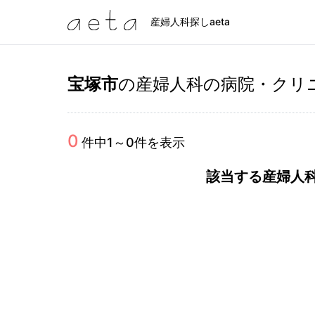
産婦人科探しaeta
宝塚市
の産婦人科の病院・クリ
0
件中
1
～
0
件を表示
該当する産婦人