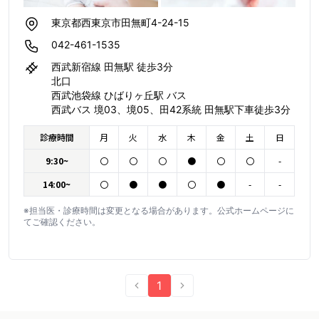
東京都西東京市田無町4-24-15
042-461-1535
西武新宿線 田無駅 徒歩3分
北口
西武池袋線 ひばりヶ丘駅 バス
西武バス 境03、境05、田42系統 田無駅下車徒歩3分
診療時間
月
火
水
木
金
土
日
9:30~
〇
〇
〇
●
〇
〇
-
14:00~
〇
●
●
〇
●
-
-
※担当医・診療時間は変更となる場合があります。公式ホームページに
てご確認ください。
1