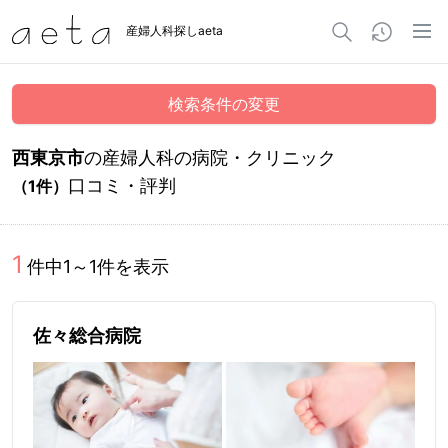
産婦人科探しaeta
検索条件の変更
西東京市
の産婦人科の病院・クリニック
口コミ・評判
（
1
件）
1
件中
1
～
1
件を表示
佐々総合病院