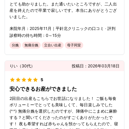
とても助かりました。また通いたいところですが、二人出
産を終えたので卒業で寂しいです。本当にありがとうござ
いました。
来院年月：
2025年
11月
｜
平針北クリニック
の口コミ · 評判
診察時の待ち時間：
0～15分
分娩
無痛分娩
立合い出産
母子同室
りい
（
30代
）
投稿日：
2026年03月18日
5
安心できるお産ができました
2回目の出産もこちらでお世話になりました！ ご飯も毎食
ボリューミーでとっても美味しくて、毎日楽しみでした
(^^) 無痛分娩を選択したのですが、陣痛中にこまめに麻酔
する？と聞いてくださったのがすごくありがたかったで
す！ 夜も希望すれば赤ちゃんを預かってもらえたので、寝