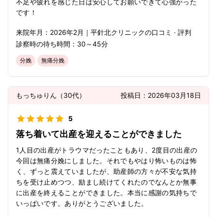
不足や疲れを感じた日は安心してお願いできて心強かった
です！
来院年月：
2026年
2月
｜
平針北クリニック
の口コミ · 評判
診察時の待ち時間：
30～45分
分娩
無痛分娩
もっちゅりん
（
30代
）
投稿日：
2026年03月18日
5
落ち着いて出産を迎えることができました
1人目の出産がトラウマだったこともあり、2度目の出産の
今回は無痛分娩にしました。それでもやはり怖いものは怖
く、ずっと震えていましたが、助産師の方々が不安な気持
ちを受け止めつつ、励まし続けてくれたのでなんとか無事
に出産を終えることができました。本当に感謝の気持ちで
いっぱいです。ありがとうございました。