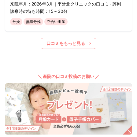
来院年月：
2026年
3月
｜
平針北クリニック
の口コミ · 評判
診察時の待ち時間：
15～30分
分娩
無痛分娩
立合い出産
口コミをもっと見る
＼ 産院の口コミ投稿のお願い ／