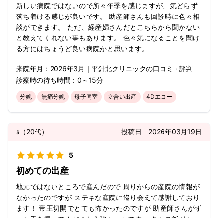
新しい病院ではないので所々年季を感じますが、気どらず
落ち着ける感じが良いです。 助産師さんも回診時に色々相
談ができます。 ただ、経産婦さんだとこちらから聞かない
と教えてくれない事もあります。 色々気になることを聞け
る方にはちょうど良い病院かと思います。
来院年月：
2026年
3月
｜
平針北クリニック
の口コミ · 評判
診察時の待ち時間：
0～15分
分娩
無痛分娩
母子同室
立合い出産
4Dエコー
s
（
20代
）
投稿日：
2026年03月19日
5
初めての出産
地元ではないところで産んだので 周りからの産院の情報が
なかったのですが ステキな産院に巡り会えて感謝しており
ます！ 帝王切開でとても怖かったのですが 助産師さんがず