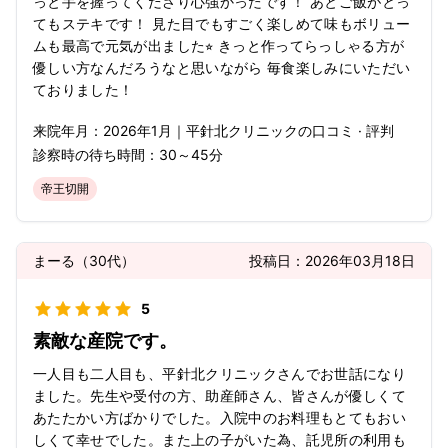
っと手を握ってくださり心強かったです！ あとご飯がとっ
てもステキです！ 見た目でもすごく楽しめて味もボリュー
ムも最高で元気が出ました⭐︎ きっと作ってらっしゃる方が
優しい方なんだろうなと思いながら 毎食楽しみにいただい
ておりました！
来院年月：
2026年
1月
｜
平針北クリニック
の口コミ · 評判
診察時の待ち時間：
30～45分
帝王切開
まーる
（
30代
）
投稿日：
2026年03月18日
5
素敵な産院です。
一人目も二人目も、平針北クリニックさんでお世話になり
ました。先生や受付の方、助産師さん、皆さんが優しくて
あたたかい方ばかりでした。入院中のお料理もとてもおい
しくて幸せでした。また上の子がいた為、託児所の利用も