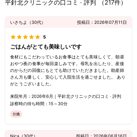
平針北クリニック
の口コミ · 評判
（
217
件）
いさちよ
（
30代
）
投稿日：
2026年07月11日
5
ごはんがとても美味しいです
食材にもこだわっているお食事はとても美味しくて、朝昼
おやつ夜の食事が毎回楽しみです。母乳を出したり、産後
のからだの回復にもとても助けていただきました。助産師
さん方も優しく、安心して入院生活を過ごせました。 あり
がとうございました。
来院年月：
2026年
6月
｜
平針北クリニック
の口コミ · 評判
診察時の待ち時間：
15～30分
分娩
Nica
（
30代
）
投稿日：
2026年06月16日