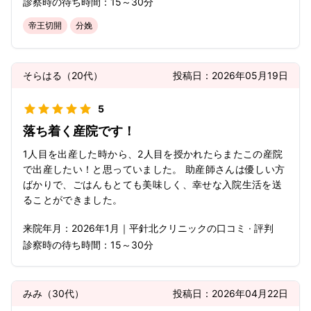
診察時の待ち時間：
15～30分
帝王切開
分娩
そらはる
（
20代
）
投稿日：
2026年05月19日
5
落ち着く産院です！
1人目を出産した時から、2人目を授かれたらまたこの産院
で出産したい！と思っていました。 助産師さんは優しい方
ばかりで、ごはんもとても美味しく、幸せな入院生活を送
ることができました。
来院年月：
2026年
1月
｜
平針北クリニック
の口コミ · 評判
診察時の待ち時間：
15～30分
みみ
（
30代
）
投稿日：
2026年04月22日