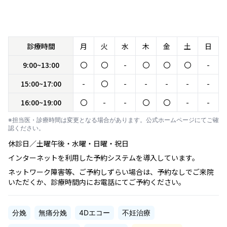
診療時間
月
火
水
木
金
土
日
9:00~13:00
〇
〇
-
〇
〇
〇
-
15:00~17:00
-
〇
-
-
-
-
-
16:00~19:00
〇
-
-
〇
〇
-
-
※担当医・診療時間は変更となる場合があります。公式ホームページにてご確
認ください。
休診日／土曜午後・水曜・日曜・祝日
インターネットを利用した予約システムを導入しています。
ネットワーク障害等、ご予約しずらい場合は、予約なしでご来院
いただくか、診療時間内にお電話にてご予約ください。
分娩
無痛分娩
4Dエコー
不妊治療