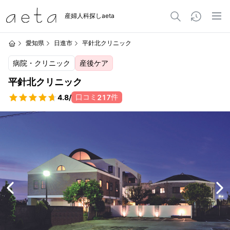
産婦人科探しaeta
愛知県
日進市
平針北クリニック
病院・クリニック
産後ケア
平針北クリニック
口コミ
件
4.8
/
217