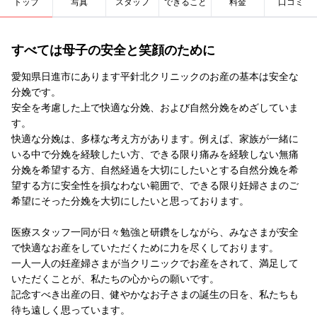
トップ
写真
スタッフ
できること
料金
口コミ
すべては母子の安全と笑顔のために
愛知県日進市にあります平針北クリニックのお産の基本は安全な
分娩です。
安全を考慮した上で快適な分娩、および自然分娩をめざしていま
す。
快適な分娩は、多様な考え方があります。例えば、家族が一緒に
いる中で分娩を経験したい方、できる限り痛みを経験しない無痛
分娩を希望する方、自然経過を大切にしたいとする自然分娩を希
望する方に安全性を損なわない範囲で、できる限り妊婦さまのご
希望にそった分娩を大切にしたいと思っております。
医療スタッフ一同が日々勉強と研鑽をしながら、みなさまが安全
で快適なお産をしていただくために力を尽くしております。
一人一人の妊産婦さまが当クリニックでお産をされて、満足して
いただくことが、私たちの心からの願いです。
記念すべき出産の日、健やかなお子さまの誕生の日を、私たちも
待ち遠しく思っています。