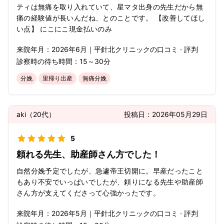
ティは無痛を取り入れていて、星マタ出身の先生だから無
痛の経験値が長いんだね、とのことです。 【改善してほし
い点】 にこにこ現金払いのみ
来院年月：
2026年
6月
｜
平針北クリニック
の口コミ · 評判
診察時の待ち時間：
15～30分
分娩
里帰り出産
無痛分娩
aki
（
20代
）
投稿日：
2026年05月29日
5
頼れる先生、助産師さん方でした！
自然分娩予定でしたが、急遽帝王切開に。早産だったこと
もあり不安でいっぱいでしたが、頼りになる先生や助産師
さん方が支えてくださって心強かったです。
来院年月：
2026年
5月
｜
平針北クリニック
の口コミ · 評判