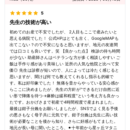
5
先生の技術が高い
初めてのお産で不安でしたが、 2人目もここで産みたいと
思える病院でした！ 公式HPはとても古く、GoogleMAPも
出てこない？ので不安になると思いますが、地元の友達間
では口コミも良いです。笑 【良かった点】 検診の待ち時間
が少ない 助産師さんはベテランな方が多く相談しやすい ご
飯は手作り感があり美味しい 近所の人気な他院と比べて安
価◎ 先生は診察が短いので、人によっては冷たく感じると
思いますが、聞けば何でも教えてくれるし指示も的確で
す。私は好印象でした！ 無痛を昔からやっている安心感か
らここに決めましたが、先生の方針が"できるだけ自然に近
い形で陣痛を待つ→麻酔は緩和程度"という考え方も良かっ
たです。おかげさまで初産で4時間程度で産まれました。
最後は鉗子分娩をお願いしましたが、SNSでよく見る予後
の悪さもなく母子共に元気です。鉗子分娩は先生に高い技
術が必要なことを後から知り、さらに好感がもてました。
地元が長い母に聞いたところ、⚫︎十年前から星ヶ丘マタニ