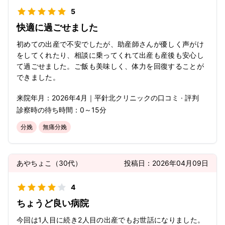
5
快適に過ごせました
初めての出産で不安でしたが、助産師さんが優しく声がけ
をしてくれたり、相談に乗ってくれて出産も産後も安心し
て過ごせました。ご飯も美味しく、体力を回復することが
できました。
来院年月：
2026年
4月
｜
平針北クリニック
の口コミ · 評判
診察時の待ち時間：
0～15分
分娩
無痛分娩
あやちょこ
（
30代
）
投稿日：
2026年04月09日
4
ちょうど良い病院
今回は1人目に続き2人目の出産でもお世話になりました。