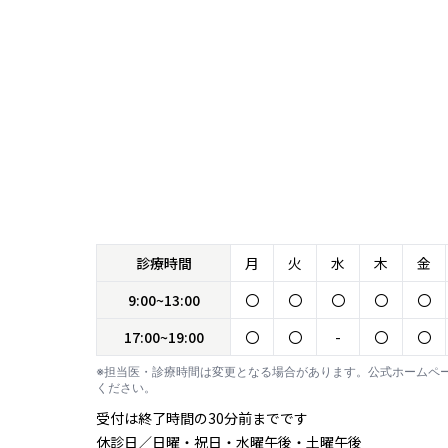
診療時間
月
火
水
木
金
9:00~13:00
〇
〇
〇
〇
〇
17:00~19:00
〇
〇
-
〇
〇
※担当医・診療時間は変更となる場合があります。公式ホームペ
ください。
受付は終了時間の30分前までです
休診日／日曜・祝日・水曜午後・土曜午後