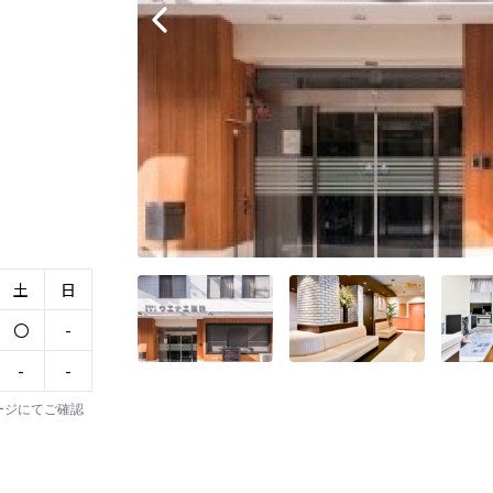
土
日
〇
-
-
-
ージにてご確認