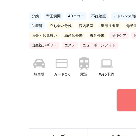
分娩
帝王切開
4Dエコー
不妊治療
アドバンス助
助産師
立ち会い分娩
院内教室
里帰り出産
母子
面会・お見舞い
助産師外来
母乳外来
産後ケア
出産祝いギフト
エステ
ニューボーンフォト
駐車場
カードOK
駅近
Web予約