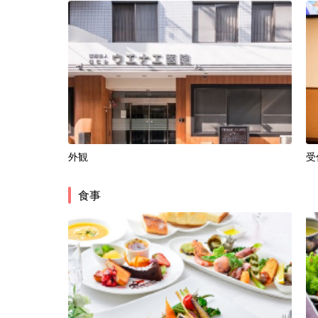
外観
受
食事