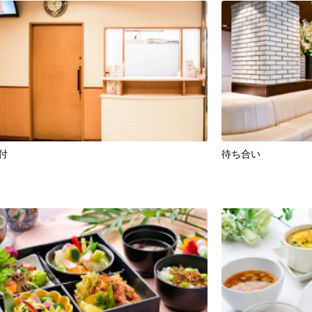
付
待ち合い