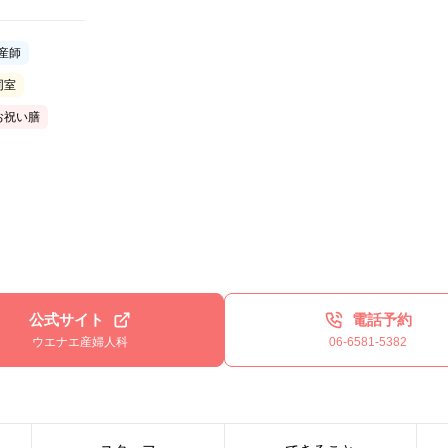
産師
同室
お祝い膳
公式サイト
電話予約
ウエナエ産婦人科
06-6581-5382