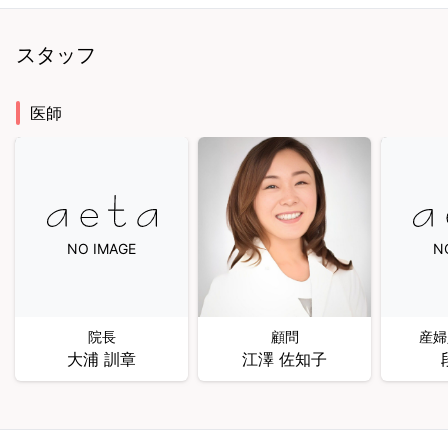
スタッフ
医師
NO IMAGE
N
院長
顧問
産婦
大浦 訓章
江澤 佐知子