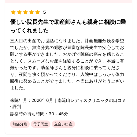
5
優しい院長先生で助産師さんも親身に相談に乗
ってくれました
三人目の出産でお世話になりました。計画無痛分娩を希望
でしたが、無痛分娩の経験が豊富な院長先生で安心してお
願いする事ができました。おかげで陣痛の痛みを感じるこ
となく、スムーズなお産を経験することができ、本当に有
難かったです。助産師さんも親身に相談に乗ってくださ
り、夜間も快く預かってくださり、入院中はしっかり体力
回復に努めることができました。本当にありがとうござい
ました。
来院年月：
2026年
6月
｜
南流山レディスクリニック
の口コミ
· 評判
診察時の待ち時間：
30～45分
無痛分娩
母子同室
立合い出産