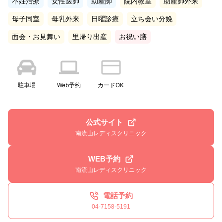
不妊治療
女性医師
助産師
院内教室
助産師外来
母子同室
母乳外来
日曜診療
立ち会い分娩
面会・お見舞い
里帰り出産
お祝い膳
駐車場
Web予約
カードOK
公式サイト
南流山レディスクリニック
WEB予約
南流山レディスクリニック
電話予約
04-7158-5191