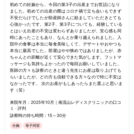
初めての妊娠から、今回の第3子の出産までお世話になり
ました。初めての出産の際はコロナ禍で立ち会いもできず
不安だらけでしたが助産師さんに励ましていただきとても
心強かったです。第2子、第3子についても、経験している
とはいえ出産の不安は変わらずありましたが、安心感も同
時にあったこともあり、なんとか乗り越えられました。入
院中の食事は本当に毎食美味しくて、デザートやおやつも
本当に最高でした。部屋はやや狭めではありましたが、赤
ちゃんとの距離が近くて安心できた気がします。フットマ
ッサージも気持ちよかったので毎回お願いしていました。
医師の方々も診察のときと違う先生にお産は取り上げても
らいましたが、どの方も信頼できる方々なので特に不安は
なかったです。 次のお産がもしあったらまた選ぶと思いま
す（笑）
来院年月：
2025年
10月
｜
南流山レディスクリニック
の口コ
ミ · 評判
診察時の待ち時間：
15～30分
分娩
母子同室