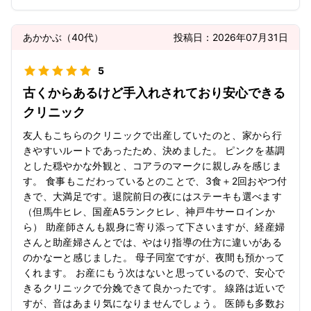
あかかぶ
（
40代
）
投稿日：
2026年07月31日
5
古くからあるけど手入れされており安心できる
クリニック
友人もこちらのクリニックで出産していたのと、家から行
きやすいルートであったため、決めました。 ピンクを基調
とした穏やかな外観と、コアラのマークに親しみを感じま
す。 食事もこだわっているとのことで、3食＋2回おやつ付
きで、大満足です。退院前日の夜にはステーキも選べます
（但馬牛ヒレ、国産A5ランクヒレ、神戸牛サーロインか
ら） 助産師さんも親身に寄り添って下さいますが、経産婦
さんと助産婦さんとでは、やはり指導の仕方に違いがある
のかなーと感じました。 母子同室ですが、夜間も預かって
くれます。 お産にもう次はないと思っているので、安心で
きるクリニックで分娩できて良かったです。 線路は近いで
すが、音はあまり気になりませんでしょう。 医師も多数お