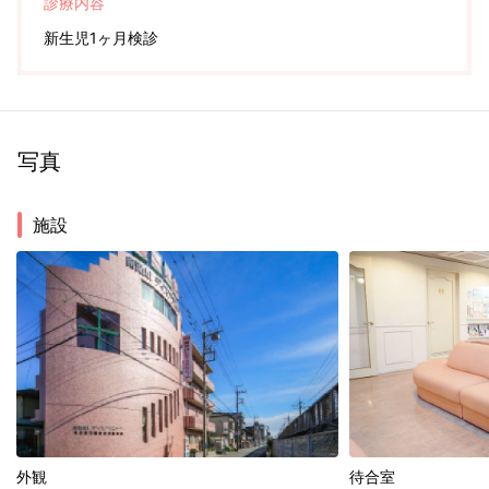
診療内容
新生児1ヶ月検診
写真
施設
外観
待合室