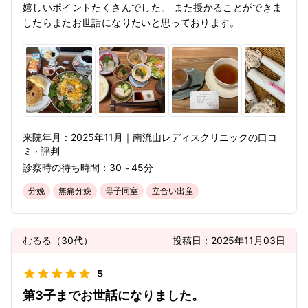
嬉しいポイントたくさんでした。 また授かることができま
したらまたお世話になりたいと思っております。
来院年月：
2025年
11月
｜
南流山レディスクリニック
の口コ
ミ · 評判
診察時の待ち時間：
30～45分
分娩
無痛分娩
母子同室
立合い出産
むるる
（
30代
）
投稿日：
2025年11月03日
5
第3子までお世話になりました。