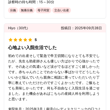
診察時の待ち時間：
15～30分
分娩
無痛分娩
母子同室
立合い出産
Hiyo
（
30代
）
投稿日：
2025年09月28日
5
心地よい入院生活でした
初めての出産そして緊急で帝王切開になりとても不安でし
たが、先生も助産師さんも優しい方ばかりで心強かったで
す。そのあとの気遣いなど涙がでるほどすごく嬉しかった
です。赤ちゃんのことでわからない事ばかりでどうしたら
いいかと悩んでいたら親身に相談に乗っていただいたり丁
寧に教えていただけたのですごくよかったです。ご飯もと
ても美味しかったです。何も不自由なく入院生活を過ごせ
ました。また機会があればこちらの産婦人科を利用しよう
と思います。
来院年月：
2025年
3月
｜
南流山レディスクリニック
の口コミ