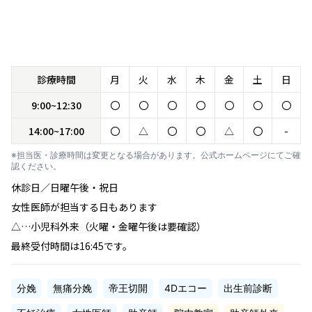
診療時間
月
火
水
木
金
土
日
9:00~12:30
〇
〇
〇
〇
〇
〇
〇
14:00~17:00
〇
△
〇
〇
△
〇
-
※担当医・診療時間は変更となる場合があります。公式ホームページにてご確
認ください。
休診日／日曜午後・祝日
女性医師が担当する日もあります
△…小児科外来（火曜・金曜午後は要確認）
最終受付時間は16:45です。
分娩
無痛分娩
帝王切開
4Dエコー
出生前診断