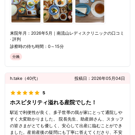
来院年月：
2026年
5月
｜
南流山レディスクリニック
の口コミ
· 評判
診察時の待ち時間：
0～15分
分娩
h.take
（
40代
）
投稿日：
2026年05月04日
5
ホスピタリティ溢れる産院でした！
駅近で利便性が良く、多子世帯の我が家にとって通院しや
すく大変助かりました。 院長先生、助産師さん、スタッフ
の皆さまがとても優しく、安心して出産に臨むことができ
ました。産前産後の疑問にも丁寧に答えてくださり、不安