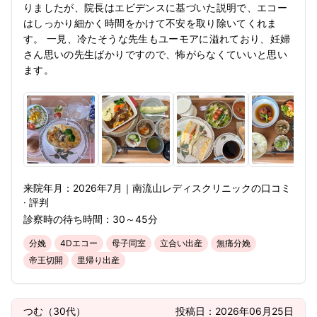
りましたが、院長はエビデンスに基づいた説明で、エコー
はしっかり細かく時間をかけて不安を取り除いてくれま
す。 一見、冷たそうな先生もユーモアに溢れており、妊婦
さん思いの先生ばかりですので、怖がらなくていいと思い
ます。
来院年月：
2026年
7月
｜
南流山レディスクリニック
の口コミ
· 評判
診察時の待ち時間：
30～45分
分娩
4Dエコー
母子同室
立合い出産
無痛分娩
帝王切開
里帰り出産
つむ
（
30代
）
投稿日：
2026年06月25日