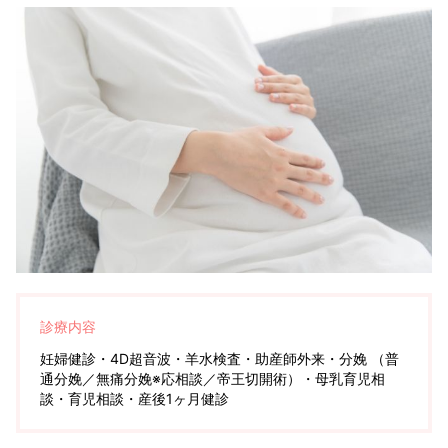
診療内容
妊婦健診・4D超音波・羊水検査・助産師外来・分娩 （普
通分娩／無痛分娩※応相談／帝王切開術）・母乳育児相
談・育児相談・産後1ヶ月健診