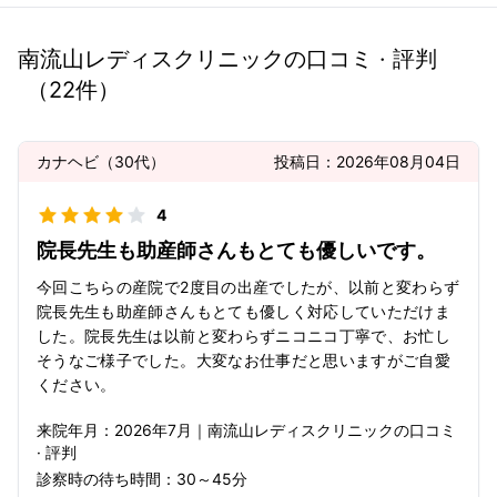
南流山レディスクリニック
の口コミ · 評判
（
22
件）
カナヘビ
（
30代
）
投稿日：
2026年08月04日
4
院長先生も助産師さんもとても優しいです。
今回こちらの産院で2度目の出産でしたが、以前と変わらず
院長先生も助産師さんもとても優しく対応していただけま
した。院長先生は以前と変わらずニコニコ丁寧で、お忙し
そうなご様子でした。大変なお仕事だと思いますがご自愛
ください。
来院年月：
2026年
7月
｜
南流山レディスクリニック
の口コミ
· 評判
診察時の待ち時間：
30～45分