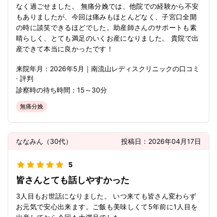
なく過ごせました。 無痛分娩では、他院での経験から不安
もありましたが、今回は痛みもほとんどなく、子宮口全開
の時に談笑できるほどでした。助産師さんのサポートも素
晴らしく、とても満足のいくお産になりました。 貴院で出
産できて本当に良かったです！
来院年月：
2026年
5月
｜
南流山レディスクリニック
の口コミ
· 評判
診察時の待ち時間：
15～30分
無痛分娩
ななみん
（
30代
）
投稿日：
2026年04月17日
5
皆さんとても話しやすかった
3人目もお世話になりました。 いつ来ても皆さん変わらず
お元気で安心出来ます。ご飯も美味しくて5年前に1人目を