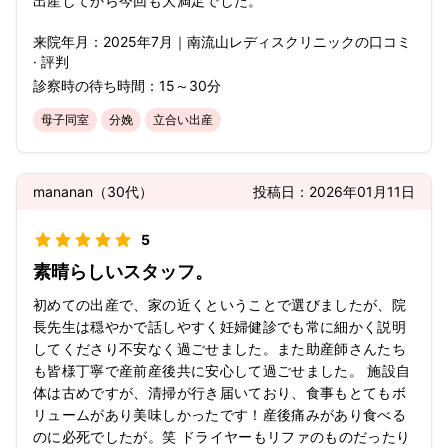
出産してから今回も大満足でした。
来院年月：
2025年
7月
｜
南流山レディスクリニック
の口コミ
· 評判
診察時の待ち時間：
15～30分
母子同室
分娩
立合い出産
mananan
（
30代
）
投稿日：
2026年01月11日
5
素晴らしいスタッフ。
初めての出産で、家の近くということで選びましたが、院
長先生は穏やかで話しやすく妊婦健診でも常に細かく説明
してくださり不安なく過ごせました。また助産師さんたち
も皆様丁寧で産前産後共に安心して過ごせました。 施設自
体は古めですが、清掃が行き届いており、食事もとてもボ
リュームがあり美味しかったです！産後痛みがあり食べる
のに必死でしたが。笑 ドライヤーもリファのものだったり