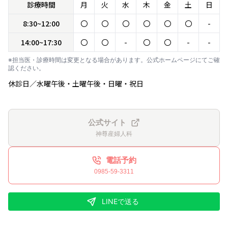
診療時間
月
火
水
木
金
土
日
8:30~12:00
〇
〇
〇
〇
〇
〇
-
14:00~17:30
〇
〇
-
〇
〇
-
-
※担当医・診療時間は変更となる場合があります。公式ホームページにてご確
認ください。
休診日／水曜午後・土曜午後・日曜・祝日
公式サイト
神尊産婦人科
電話予約
0985-59-3311
LINEで送る