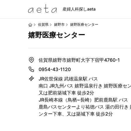
産婦人科探しaeta
佐賀県
嬉野市
嬉野医療センター
嬉野医療センター
佐賀県嬉野市嬉野町大字下宿甲4760-1
0954-43-1120
JR佐世保線 武雄温泉駅 バス
南口 JR九州バス 嬉野温泉行き 嬉野医療セ
又は肥前築城下車 徒歩2分
JR長崎本線（鳥栖~長崎）肥前鹿島駅 バス
鹿島バスセンターより祐徳バス 湯の田行き
ンター下車、又は築城下車 徒歩2分