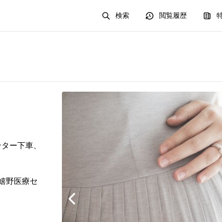
検索
閲覧履歴
ンター下車、
 嬉野医療セ