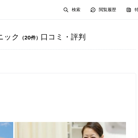
検索
閲覧履歴
ニック
口コミ・評判
（
20
件）