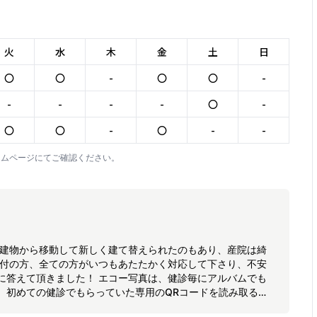
火
水
木
金
土
日
〇
〇
-
〇
〇
-
-
-
-
-
〇
-
〇
〇
-
〇
-
-
ームページにてご確認ください。
い建物から移動して新しく建て替えられたのもあり、産院は綺
受付の方、全ての方がいつもあたたかく対応して下さり、不安
に答えて頂きました！ エコー写真は、健診毎にアルバムでも
、初めての健診でもらっていた専用のQRコードを読み取ると
階で旦那さんと一緒に健診に行けなかったけど、動画を共有出