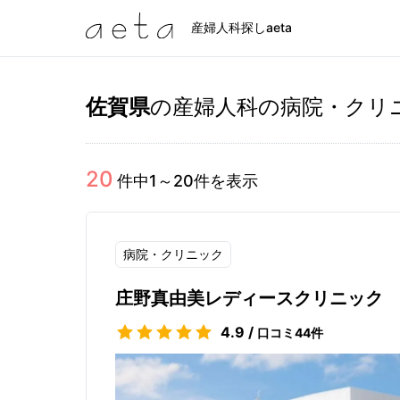
産婦人科探しaeta
佐賀県
の産婦人科の病院・クリ
20
件中
1
～
20
件を表示
病院・クリニック
庄野真由美レディースクリニック
4.9
/
口コミ
44
件