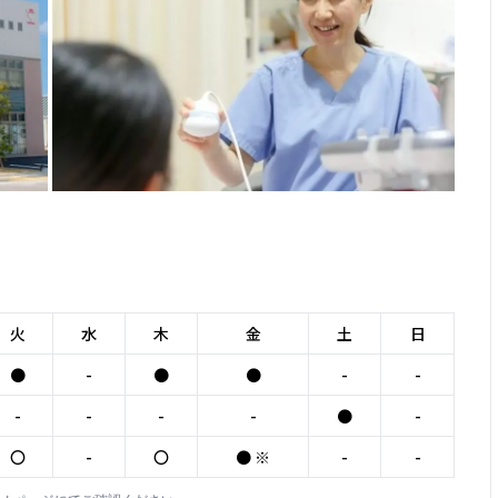
火
水
木
金
土
日
●
-
●
●
-
-
-
-
-
-
●
-
〇
-
〇
● ※
-
-