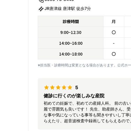
JR唐津線 唐津駅 徒歩7分
診療時間
月
9:00~12:30
〇
14:00~16:00
-
14:00~18:00
〇
※担当医・診療時間は変更となる場合があります。公式ホ
5
健診に行くのが楽しみな産院
初めての妊娠で、初めての産婦人科。 前の古
麗で雰囲気も良いです！ 先生、助産師さん、
な事や気になっている事等も聞きやすいし丁寧
らえたり、超音波検査中録画してもらえるので
動画として見れるので、コロナの関係で、現段