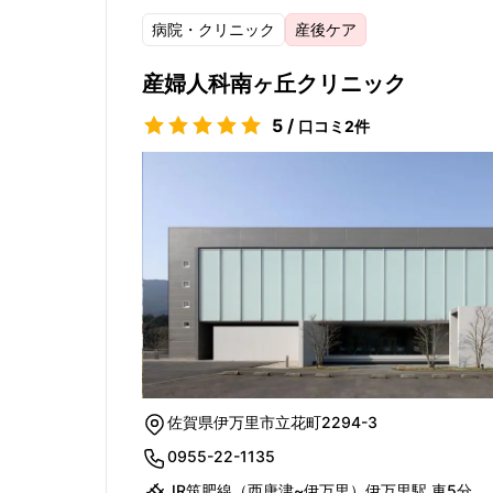
病院・クリニック
産後ケア
産婦人科南ヶ丘クリニック
5
/
口コミ
2
件
佐賀県伊万里市立花町2294-3
0955-22-1135
JR筑肥線（西唐津~伊万里）伊万里駅 車5分