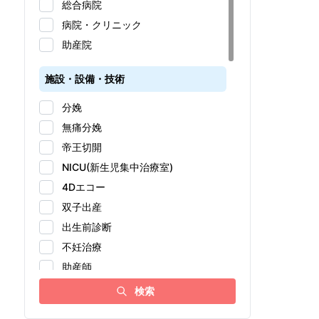
総合病院
病院・クリニック
助産院
施設・設備・技術
分娩
無痛分娩
帝王切開
NICU(新生児集中治療室)
4Dエコー
双子出産
出生前診断
不妊治療
助産師
アドバンス助産師
検索
女性医師