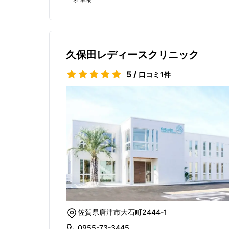
久保田レディースクリニック
5
/
口コミ
1
件
佐賀県唐津市大石町2444-1
0955-73-3445