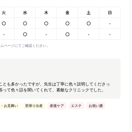
火
水
木
金
土
日
〇
〇
〇
〇
〇
-
-
〇
-
〇
-
-
ームページにてご確認ください。
ことも多かったですが、先生は丁寧に色々説明してくださっ
添って色々話を聞いてくれて、素敵なクリニックでした。
会・お見舞い
里帰り出産
産後ケア
エステ
お祝い膳