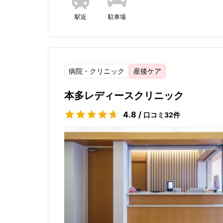
駅近
駐車場
病院・クリニック
産後ケア
本多レディースクリニック
4.8
/
口コミ
32
件