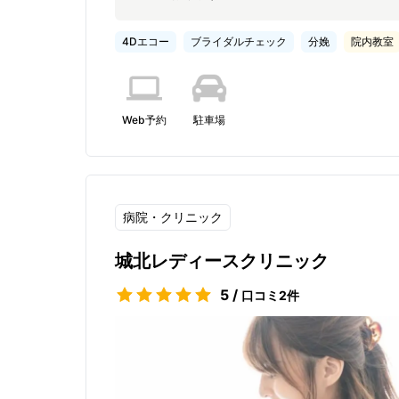
4Dエコー
ブライダルチェック
分娩
院内教室
Web予約
駐車場
病院・クリニック
城北レディースクリニック
5
/
口コミ
2
件