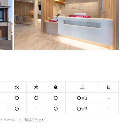
水
木
金
土
日
〇
〇
〇
〇※1
-
〇
-
〇
〇※2
-
ームページにてご確認ください。