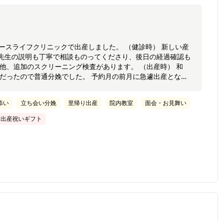
クリニックで出産しました。 （健診時） 新しい産
先生の説明も丁寧で相談ものってくださり、後日の経過確認も
加のスクリーニング検査があります。 （出産時） 和
産だったので普通分娩でした。 予約月の前月に急遽出産となり
出産に臨めました。 慌ただしい中、バースプランも反映して
添い
立ち会い分娩
里帰り出産
院内教室
面会・お見舞い
のような個室でトイレ付きです。部屋にトイレあるって出産後
美味しくて毎食楽しみに食べさせていただきました！特にご褒
出産祝いギフト
旦那分も追加して一緒に食べましたがお値段以上の感動でし
、沐浴などの基礎を教えていただけます。 そして入院中のミル
中作らず済むの本当に助かります…！ バースデイフォト用の貸
ッサージなどもありました。 病院支給のものも多く助かりま
何までありがとうございます！と思た良い出産の思い出になり