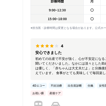
診療時間
月
9:00~12:30
〇
15:00~18:00
〇
※担当医・診療時間は変更となる場合があります。公式ホ
4
安心できました
初めての出産で不安が強く、心が不安定になる
聞いてくださいました。なかには淡々とした助
は優しく、「赤ちゃんは大丈夫だよ」と分娩後
えています。 食事がとても美味しくて毎回楽
なお部屋で過ごすことが出来ました。 全ての
4Dエコー
不妊治療
出生前診断
分娩
女性
お祝い膳
産後ケア