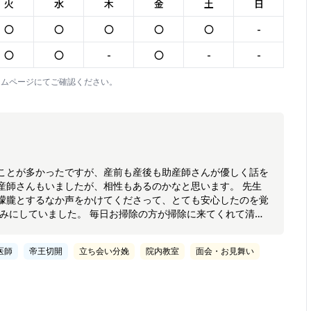
火
水
木
金
土
日
〇
〇
〇
〇
〇
-
〇
〇
-
〇
-
-
ームページにてご確認ください。
ことが多かったですが、産前も産後も助産師さんが優しく話を
産師さんもいましたが、相性もあるのかなと思います。 先生
朦朧とするなか声をかけてくださって、とても安心したのを覚
しみにしていました。 毎日お掃除の方が掃除に来てくれて清潔
スタッフの方に感謝しています。
医師
帝王切開
立ち会い分娩
院内教室
面会・お見舞い