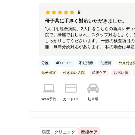
5
母子共に手厚く対応いただきました。
1人目を総合病院、2人目をこちらの新潟レディースライフ
院で、綺麗でおしゃれ。スタッフ対応もよく、
しっかりしてくださいます。 一般の検査項目の他、追
痛、無痛分娩対応があります。 私の場合は早
ましたが、早急に対応したいただき、安心して
くださいました。 （入院時） 子供の検査もしっかりとしていただきながらもNICUから早めに出れて母子一緒
分娩
4Dエコー
不妊治療
助産師
外来付き
に過ごすことができました。 お部屋がホテル
の妊婦には本当に助かります。 ご飯も本当に
母子同室
付き添い入院
産後ケア
お祝い膳
美膳のディナーは本当に美味しかったです！ 
た！ また、助産師さんから授乳やおむつ替え
クは作って部屋まで持ってきてもらえます！夜
し出しグッズもありますし、他オプションでマ
Web予約
カードOK
駐車場
すし、退院時にプレゼントもいただき、何から
ました。
病院・クリニック
産後ケア