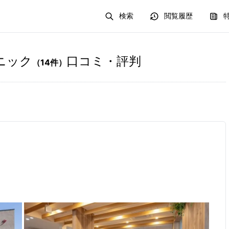
検索
閲覧履歴
ニック
口コミ・評判
（
14
件）