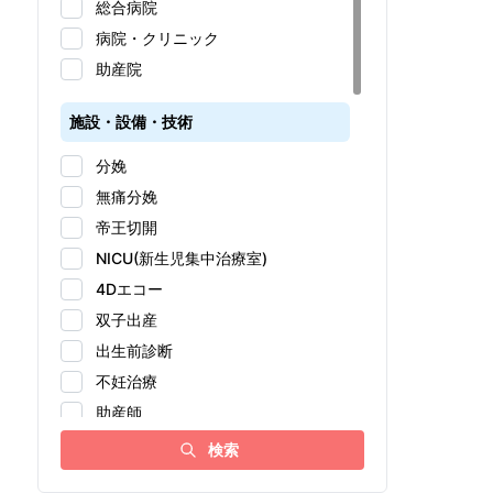
総合病院
病院・クリニック
助産院
施設・設備・技術
分娩
無痛分娩
帝王切開
NICU(新生児集中治療室)
4Dエコー
双子出産
出生前診断
不妊治療
助産師
アドバンス助産師
検索
女性医師