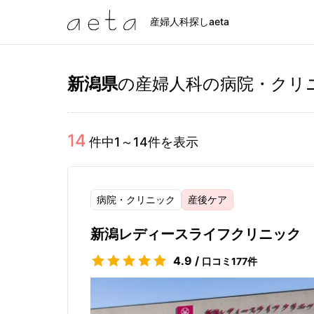
産婦人科探しaeta
新潟県
の産婦人科の病院・クリ
14
件中
1
～
14
件を表示
病院・クリニック
産後ケア
新潟レディースライフクリニック
4.9
/
口コミ
177
件