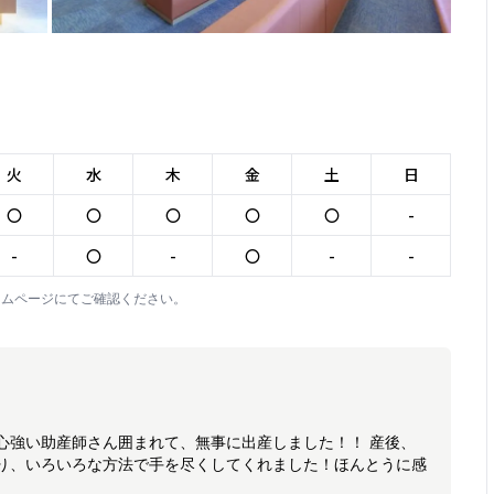
火
水
木
金
土
日
〇
〇
〇
〇
〇
-
-
〇
-
〇
-
-
ームページにてご確認ください。
心強い助産師さん囲まれて、無事に出産しました！！ 産後、
り、いろいろな方法で手を尽くしてくれました！ほんとうに感