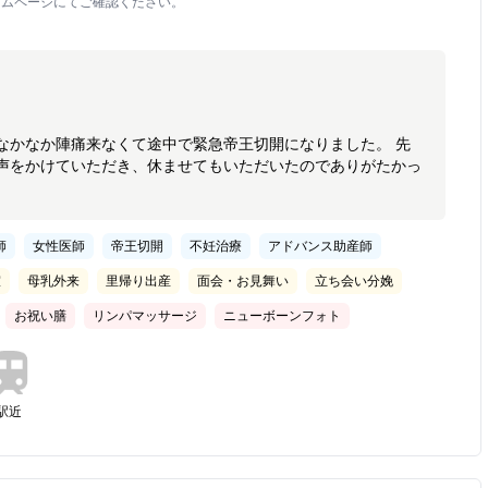
ームページにてご確認ください。
なかなか陣痛来なくて途中で緊急帝王切開になりました。 先
声をかけていただき、休ませてもいただいたのでありがたかっ
師
女性医師
帝王切開
不妊治療
アドバンス助産師
室
母乳外来
里帰り出産
面会・お見舞い
立ち会い分娩
お祝い膳
リンパマッサージ
ニューボーンフォト
駅近