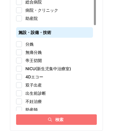
総合病院
病院・クリニック
助産院
施設・設備・技術
分娩
無痛分娩
帝王切開
NICU(新生児集中治療室)
4Dエコー
双子出産
出生前診断
不妊治療
助産師
アドバンス助産師
検索
女性医師