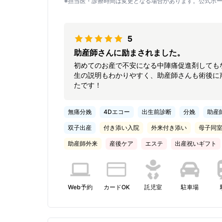
※担当医・診療時間は変更となる場合があります。公式ホ
5
助産師さんに励まされました。
初めてのお産で不安になる中陣痛促進剤しても
生の説明もわかりやすく、助産師さんも術後に
たです！
無痛分娩
4Dエコー
出生前診断
分娩
助産
双子出産
付き添い入院
外来付き添い
母子同
助産師外来
産後ケア
エステ
出産祝いギフト
Web予約
カードOK
託児室
駐車場