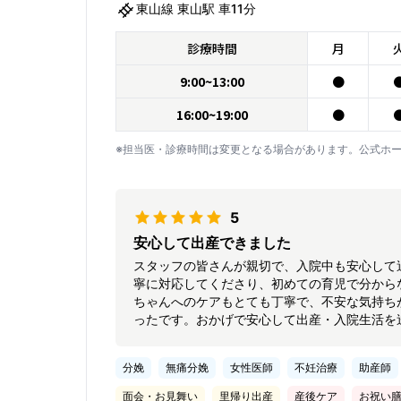
東山線 東山駅 車11分
診療時間
月
9:00~13:00
●
16:00~19:00
●
※担当医・診療時間は変更となる場合があります。公式ホ
5
安心して出産できました
スタッフの皆さんが親切で、入院中も安心して
寧に対応してくださり、初めての育児で分から
ちゃんへのケアもとても丁寧で、不安な気持ち
ったです。おかげで安心して出産・入院生活を
した。
分娩
無痛分娩
女性医師
不妊治療
助産師
面会・お見舞い
里帰り出産
産後ケア
お祝い