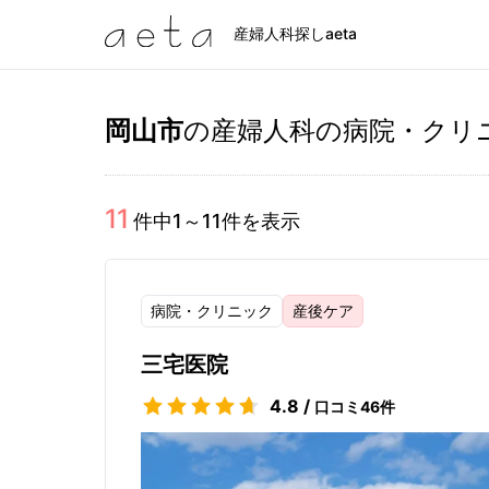
産婦人科探しaeta
岡山市
の産婦人科の病院・クリ
11
件中
1
～
11
件を表示
病院・クリニック
産後ケア
三宅医院
4.8
/
口コミ
46
件