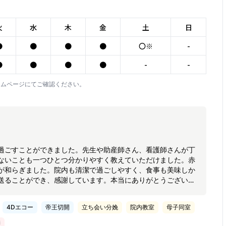
火
水
木
金
土
日
●
●
●
●
〇※
-
●
●
●
●
-
-
ームページにてご確認ください。
過ごすことができました。先生や助産師さん、看護師さんが丁
ないことも一つひとつ分かりやすく教えていただけました。赤
が和らぎました。院内も清潔で過ごしやすく、食事も美味しか
送ることができ、感謝しています。本当にありがとうございま
4Dエコー
帝王切開
立ち会い分娩
院内教室
母子同室
膳