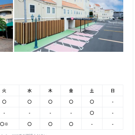
火
水
木
金
土
日
〇
〇
〇
〇
〇
-
-
-
-
-
〇
-
〇※
〇
〇
〇
-
-