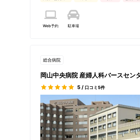
Web予約
駐車場
総合病院
岡山中央病院 産婦人科バースセン
5
/
口コミ
5
件