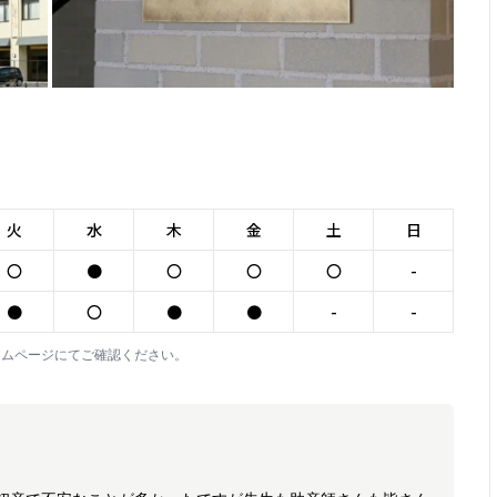
火
水
木
金
土
日
〇
●
〇
〇
〇
-
●
〇
●
●
-
-
ームページにてご確認ください。