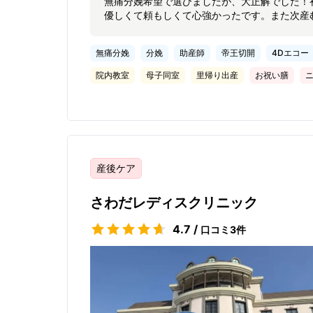
無痛分娩希望で選びましたが、大正解でした！
優しくて頼もしくて心強かったです。また次産
無痛分娩
分娩
助産師
帝王切開
4Dエコー
院内教室
母子同室
里帰り出産
お祝い膳
産後ケア
さわだレディスクリニック
4.7
/
口コミ
3
件