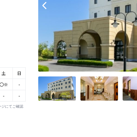
土
日
〇※
-
-
-
ージにてご確認