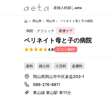
産婦人科探しaeta
岡山県
岡山市
ペリネイト母と子の病院
病院・クリニック
産後ケア
ペリネイト母と子の病院
口コミ
件
4.8
/
40
産科
婦人科
小児科
皮膚科
岡山県岡山市中区倉益203-1
086-276-8811
東山線 東山駅 車11分