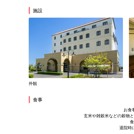
施設
外観
食事
お食
玄米や雑穀米などの穀物と
食
退院時