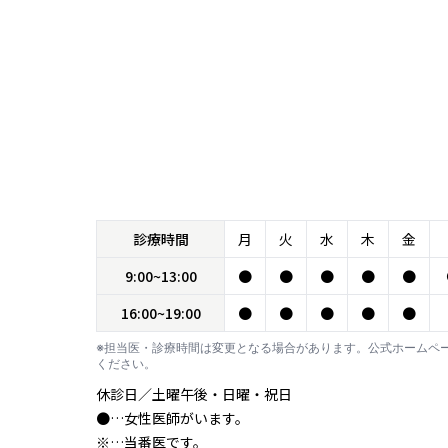
診療時間
月
火
水
木
金
9:00~13:00
●
●
●
●
●
16:00~19:00
●
●
●
●
●
※担当医・診療時間は変更となる場合があります。公式ホームペ
ください。
休診日／土曜午後・日曜・祝日
●…女性医師がいます。
※…当番医です。