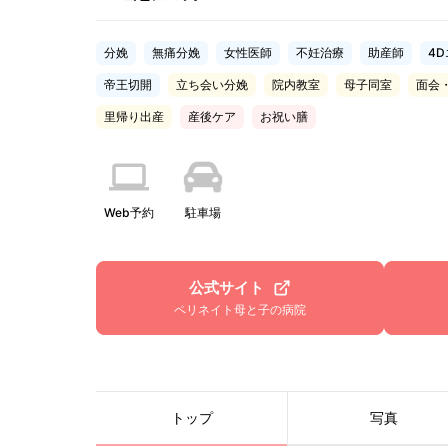
分娩
無痛分娩
女性医師
不妊治療
助産師
4
帝王切開
立ち会い分娩
院内教室
母子同室
面会
里帰り出産
産後ケア
お祝い膳
Web予約
駐車場
公式サイト
ペリネイト母と子の病院
トップ
写真