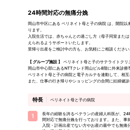
24時間対応の無痛分娩
岡山市中区にある ペリネイト母と子の病院 は、開院以
ります。
入院生活では、赤ちゃんとの過ごし方（母子同室または
えられるようサポートいたします。
里帰り出産をご検討中の方も、お気軽にご相談ください
【 グループ施設 】
ペリネイト母と子のサテライトクリ
岡山市中心部にあるNTTクレド岡山ビル8階に外来診
ペリネイト母と子の病院と電子カルテを連動して、相互
また、仕事の行き帰りやショッピングの合間に妊婦健診
特長
ペリネイト母と子の病院
長年の経験を誇るベテランの産婦人科医が、24
間対応で無痛分娩を行っております。また、事
入院・計画出産でない方やお産の最中でも無痛