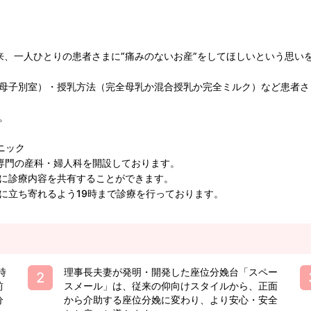
来、一人ひとりの患者さまに”痛みのないお産”をしてほしいという思い
母子別室）・授乳方法（完全母乳か混合授乳か完全ミルク）など患者さ
。
ニック
療専門の産科・婦人科を開設しております。
に診療内容を共有することができます。
に立ち寄れるよう19時まで診療を行っております。
時
理事長夫妻が発明・開発した座位分娩台「スペー
前
スメール」は、従来の仰向けスタイルから、正面
分
から介助する座位分娩に変わり、より安心・安全