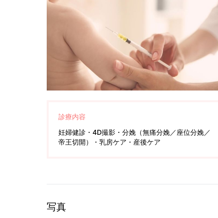
診療内容
妊婦健診・4D撮影・分娩（無痛分娩／座位分娩／
帝王切開）・乳房ケア・産後ケア
写真