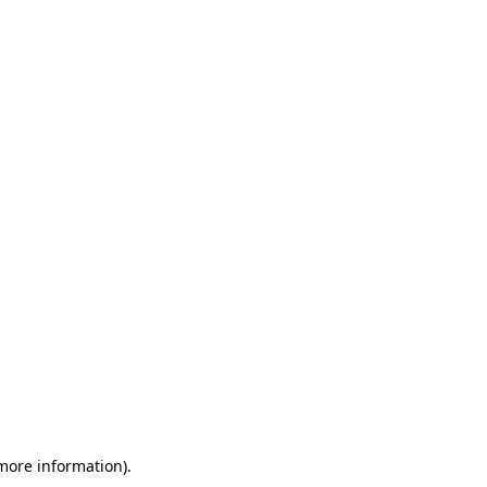
 more information)
.