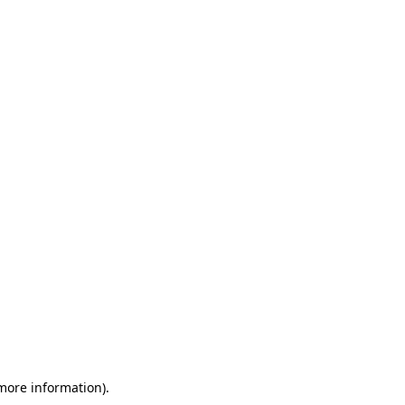
 more information)
.