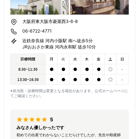
大阪府東大阪市菱屋西3-6-8
06-6722-4771
近鉄奈良線 河内小阪駅 南へ徒歩5分
JRおおさか東線 河内永和駅 徒歩10分
診療時間
月
火
水
木
金
土
日
8:30~11:30
●
●
●
●
●
○
-
13:30~16:30
●
●
●
●
●
○
-
※担当医・診療時間は変更となる場合があります。公式ホームページに
てご確認ください。
5
みなさん優しかったです
初めての出産でわからないことだらけでしたが、先生や助産師