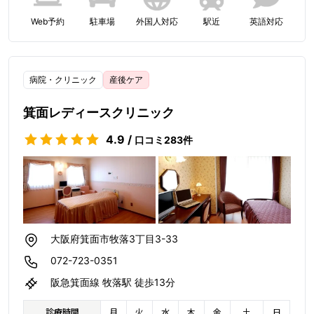
Web予約
駐車場
外国人対応
駅近
英語対応
病院・クリニック
産後ケア
箕面レディースクリニック
4.9
/
口コミ
283
件
大阪府箕面市牧落3丁目3-33
072-723-0351
阪急箕面線 牧落駅 徒歩13分
診療時間
月
火
水
木
金
土
日