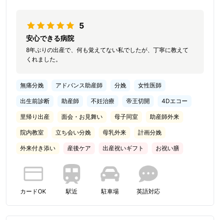
5
安心できる病院
8年ぶりの出産で、何も覚えてない私でしたが、丁寧に教えて
くれました。
無痛分娩
アドバンス助産師
分娩
女性医師
出生前診断
助産師
不妊治療
帝王切開
4Dエコー
里帰り出産
面会・お見舞い
母子同室
助産師外来
院内教室
立ち会い分娩
母乳外来
計画分娩
外来付き添い
産後ケア
出産祝いギフト
お祝い膳
カードOK
駅近
駐車場
英語対応