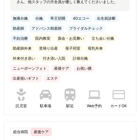
さん、他スタッフの方全員が優しく教えてくださいました。
無痛分娩
分娩
帝王切開
4Dエコー
出生前診断
助産師
アドバンス助産師
ブライダルチェック
不妊治療
院内教室
面会・お見舞い
立ち会い分娩
助産師外来
里帰り出産
母子同室
母乳外来
外来付き添い
付き添い入院
計画分娩
ニューボーンフォト
産後ケア
お祝い膳
出産祝いギフト
エステ
託児室
駐車場
駅近
Web予約
カードOK
総合病院
産後ケア