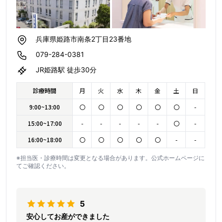
兵庫県姫路市南条2丁目23番地
079-284-0381
JR姫路駅 徒歩30分
診療時間
月
火
水
木
金
土
日
9:00~13:00
〇
〇
〇
〇
〇
〇
-
15:00~17:00
-
-
-
-
-
〇
-
16:00~18:00
〇
〇
〇
〇
〇
-
-
※担当医・診療時間は変更となる場合があります。公式ホームページに
てご確認ください。
5
安心してお産ができました