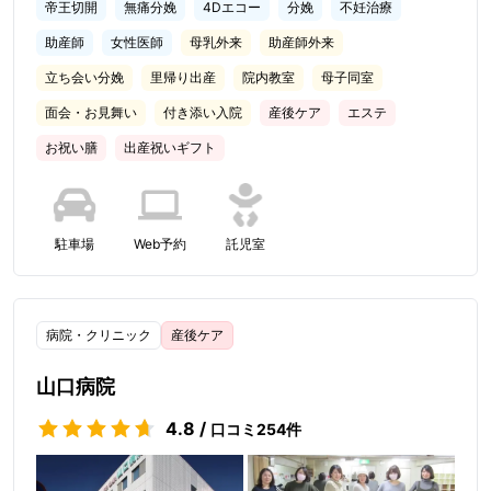
帝王切開
無痛分娩
4Dエコー
分娩
不妊治療
助産師
女性医師
母乳外来
助産師外来
立ち会い分娩
里帰り出産
院内教室
母子同室
面会・お見舞い
付き添い入院
産後ケア
エステ
お祝い膳
出産祝いギフト
駐車場
Web予約
託児室
病院・クリニック
産後ケア
山口病院
4.8
/
口コミ
254
件