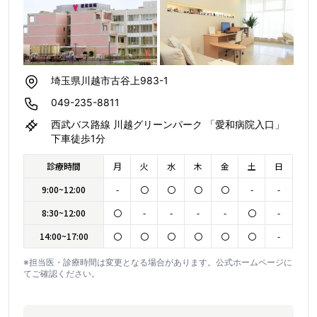
埼玉県川越市古谷上983-1
049-235-8811
西武バス路線 川越グリーンパーク 「愛和病院入口」
下車徒歩1分
診療時間
月
火
水
木
金
土
日
9:00~12:00
-
〇
〇
〇
〇
-
-
8:30~12:00
〇
-
-
-
-
〇
-
14:00~17:00
〇
〇
〇
〇
〇
〇
-
※担当医・診療時間は変更となる場合があります。公式ホームページに
てご確認ください。