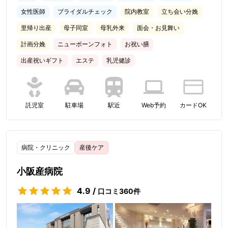
女性医師
ブライダルチェック
院内教室
立ち会い分娩
里帰り出産
母子同室
母乳外来
面会・お見舞い
計画分娩
ニューボーンフォト
お祝い膳
出産祝いギフト
エステ
乳児健診
託児室
駐車場
駅近
Web予約
カードOK
病院・クリニック
産後ケア
小阪産病院
4.9
/
口コミ
360
件