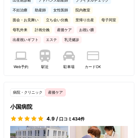
出生前診断
アドバンス助産師
ブライダルチェック
不妊治療
助産師
女性医師
院内教室
面会・お見舞い
立ち会い分娩
里帰り出産
母子同室
母乳外来
計画分娩
産後ケア
お祝い膳
出産祝いギフト
エステ
乳児健診
Web予約
駅近
駐車場
カードOK
病院・クリニック
産後ケア
小国病院
4.9
/
口コミ
434
件