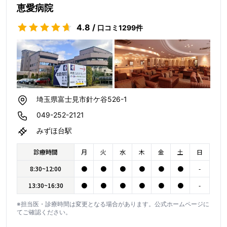
恵愛病院
4.8
/
口コミ
1299
件
埼玉県富士見市針ケ谷526-1
049-252-2121
みずほ台駅
診療時間
月
火
水
木
金
土
日
8:30~12:00
●
●
●
●
●
●
-
13:30~16:30
●
●
●
●
●
●
-
※担当医・診療時間は変更となる場合があります。公式ホームページに
てご確認ください。