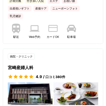
計画分娩
付き添い入院
エステ
お祝い膳
出産祝いギフト
産後ケア
ニューボーンフォト
乳児健診
駅近
Web予約
カードOK
駐車場
病院・クリニック
宮崎産婦人科
4.9
/
口コミ
380
件