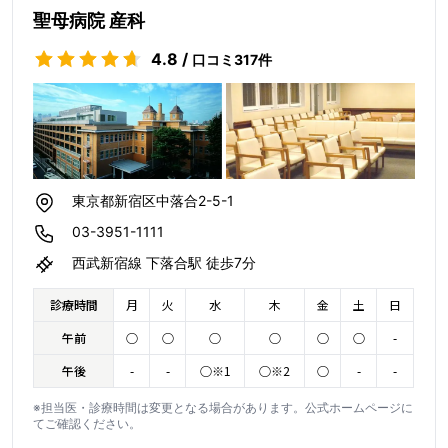
聖母病院 産科
4.8
/
口コミ
317
件
東京都新宿区中落合2-5-1
03-3951-1111
西武新宿線 下落合駅 徒歩7分
診療時間
月
火
水
木
金
土
日
午前
○
○
○
○
○
○
-
午後
-
-
○※1
○※2
○
-
-
※担当医・診療時間は変更となる場合があります。公式ホームページに
てご確認ください。