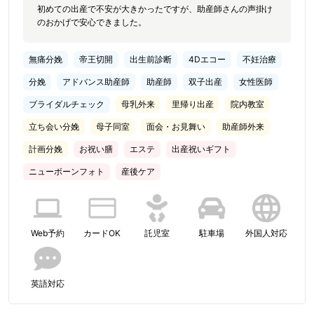
初めての出産で不安が大きかったですが、助産師さんの声掛け
のおかげで安心できました。
無痛分娩
帝王切開
出生前診断
4Dエコー
不妊治療
分娩
アドバンス助産師
助産師
双子出産
女性医師
ブライダルチェック
母乳外来
里帰り出産
院内教室
立ち会い分娩
母子同室
面会・お見舞い
助産師外来
計画分娩
お祝い膳
エステ
出産祝いギフト
ニューボーンフォト
産後ケア
Web予約
カードOK
託児室
駐車場
外国人対応
英語対応