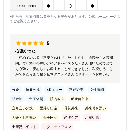
17:30~19:00
●
-
〇
-
●
-
-
※担当医・診療時間は変更となる場合があります。公式ホームページに
てご確認ください。
5
心強かった
初めてのお産で不安だらけでした。しかし、通院から入院期
間、寄り添いの声掛けやアドバイスをたくさん頂いたのでとて
も心強く、安心してお産することができました。次授かること
ができたらまた星ヶ丘マタニティさんにサポートをお願いした
いです。
分娩
無痛分娩
4Dエコー
不妊治療
女性医師
助産師
帝王切開
院内教室
助産師外来
立ち会い分娩
里帰り出産
母乳外来
外来付き添い
面会・お見舞い
母子同室
産後ケア
お祝い膳
出産祝いギフト
マタニティアロマ