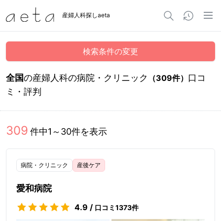
産婦人科探しaeta
検索条件の変更
全国
の産婦人科の病院・クリニック
口コ
（
309
件）
ミ・評判
309
件中
1
～
30
件を表示
病院・クリニック
産後ケア
愛和病院
4.9
/
口コミ
1373
件