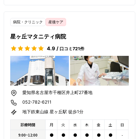
病院・クリニック
産後ケア
星ヶ丘マタニティ病院
4.9
/
口コミ
721
件
愛知県名古屋市千種区井上町27番地
052-782-6211
地下鉄東山線 星ヶ丘駅 徒歩1分
診療時間
月
火
水
木
金
土
日
9:00~12:00
●
●
●
●
●
●
-