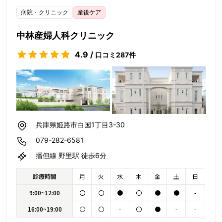
病院・クリニック
産後ケア
中林産婦人科クリニック
4.9
/
口コミ
287
件
兵庫県姫路市白国1丁目3-30
079-282-6581
播但線 野里駅 徒歩6分
診療時間
月
火
水
木
金
土
日
9:00~12:00
〇
〇
●
〇
●
●
-
16:00~19:00
〇
〇
-
〇
●
-
-