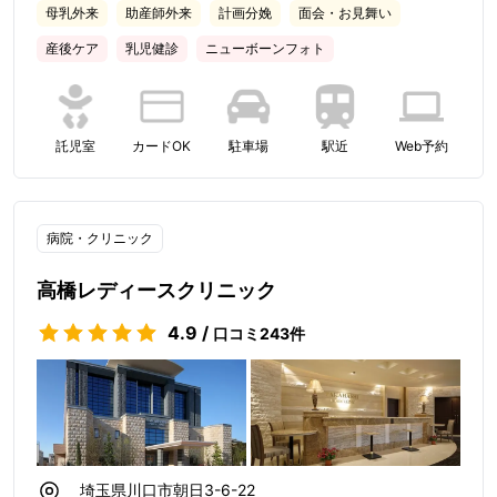
母乳外来
助産師外来
計画分娩
面会・お見舞い
産後ケア
乳児健診
ニューボーンフォト
託児室
カードOK
駐車場
駅近
Web予約
病院・クリニック
高橋レディースクリニック
4.9
/
口コミ
243
件
埼玉県川口市朝日3-6-22