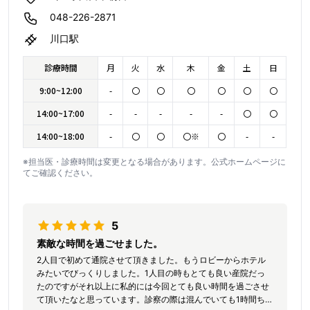
048-226-2871
川口駅
診療時間
月
火
水
木
金
土
日
9:00~12:00
-
〇
〇
〇
〇
〇
〇
14:00~17:00
-
-
-
-
-
〇
〇
14:00~18:00
-
〇
〇
〇※
〇
-
-
※担当医・診療時間は変更となる場合があります。公式ホームページに
てご確認ください。
5
素敵な時間を過ごせました。
2人目で初めて通院させて頂きました。もうロビーからホテル
みたいでびっくりしました。1人目の時もとても良い産院だっ
たのですがそれ以上に私的には今回とても良い時間を過ごさせ
て頂いたなと思っています。診察の際は混んでいても1時間ち