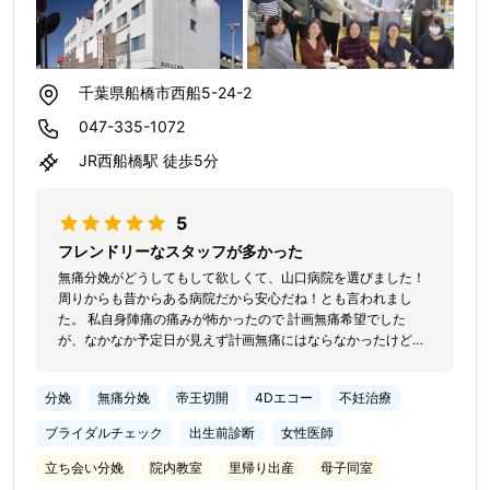
千葉県船橋市西船5-24-2
047-335-1072
JR西船橋駅 徒歩5分
5
フレンドリーなスタッフが多かった
無痛分娩がどうしてもして欲しくて、山口病院を選びました！
周りからも昔からある病院だから安心だね！とも言われまし
た。 私自身陣痛の痛みが怖かったので 計画無痛希望でした
が、なかなか予定日が見えず計画無痛にはならなかったけど、
陣痛が来て、麻酔を打ってもらいとてもラクになりました。 時
間が9時からでしたが、8:20くらいに無痛を打ってもらい、お
分娩
無痛分娩
帝王切開
4Dエコー
不妊治療
産中も全く痛みを感じず！ 助産師さんも寄り添ってくれて、心
配事も全くありませんでした。 本当にお世話になりました！
ブライダルチェック
出生前診断
女性医師
立ち会い分娩
院内教室
里帰り出産
母子同室