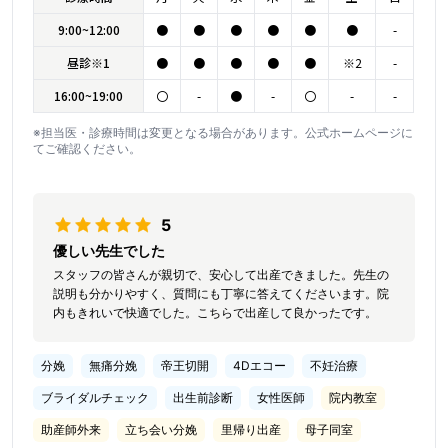
9:00~12:00
●
●
●
●
●
●
-
昼診※1
●
●
●
●
●
※2
-
16:00~19:00
〇
-
●
-
〇
-
-
※担当医・診療時間は変更となる場合があります。公式ホームページに
てご確認ください。
5
優しい先生でした
スタッフの皆さんが親切で、安心して出産できました。先生の
説明も分かりやすく、質問にも丁寧に答えてくださいます。院
内もきれいで快適でした。こちらで出産して良かったです。
分娩
無痛分娩
帝王切開
4Dエコー
不妊治療
ブライダルチェック
出生前診断
女性医師
院内教室
助産師外来
立ち会い分娩
里帰り出産
母子同室