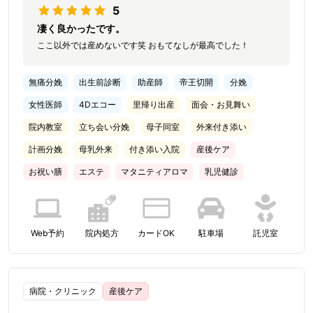
5
凄く良かったです。
ここ以外では産めないです笑 おもてなしが最高でした！
無痛分娩
出生前診断
助産師
帝王切開
分娩
女性医師
4Dエコー
里帰り出産
面会・お見舞い
院内教室
立ち会い分娩
母子同室
外来付き添い
計画分娩
母乳外来
付き添い入院
産後ケア
お祝い膳
エステ
マタニティアロマ
乳児健診
Web予約
院内処方
カードOK
駐車場
託児室
病院・クリニック
産後ケア