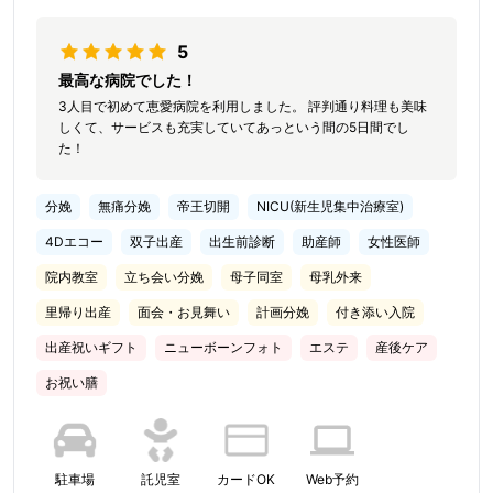
5
最高な病院でした！
3人目で初めて恵愛病院を利用しました。 評判通り料理も美味
しくて、サービスも充実していてあっという間の5日間でし
た！
分娩
無痛分娩
帝王切開
NICU(新生児集中治療室)
4Dエコー
双子出産
出生前診断
助産師
女性医師
院内教室
立ち会い分娩
母子同室
母乳外来
里帰り出産
面会・お見舞い
計画分娩
付き添い入院
出産祝いギフト
ニューボーンフォト
エステ
産後ケア
お祝い膳
駐車場
託児室
カードOK
Web予約