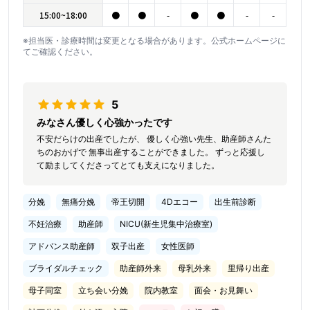
15:00~18:00
●
●
-
●
●
-
-
※担当医・診療時間は変更となる場合があります。公式ホームページに
てご確認ください。
5
みなさん優しく心強かったです
不安だらけの出産でしたが、 優しく心強い先生、助産師さんた
ちのおかげで 無事出産することができました。 ずっと応援し
て励ましてくださってとても支えになりました。
分娩
無痛分娩
帝王切開
4Dエコー
出生前診断
不妊治療
助産師
NICU(新生児集中治療室)
アドバンス助産師
双子出産
女性医師
ブライダルチェック
助産師外来
母乳外来
里帰り出産
母子同室
立ち会い分娩
院内教室
面会・お見舞い