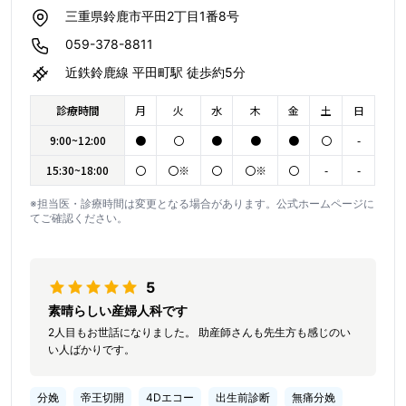
三重県鈴鹿市平田2丁目1番8号
059-378-8811
近鉄鈴鹿線 平田町駅 徒歩約5分
診療時間
月
火
水
木
金
土
日
9:00~12:00
●
〇
●
●
●
〇
-
15:30~18:00
〇
〇※
〇
〇※
〇
-
-
※担当医・診療時間は変更となる場合があります。公式ホームページに
てご確認ください。
5
素晴らしい産婦人科です
2人目もお世話になりました。 助産師さんも先生方も感じのい
い人ばかりです。
分娩
帝王切開
4Dエコー
出生前診断
無痛分娩