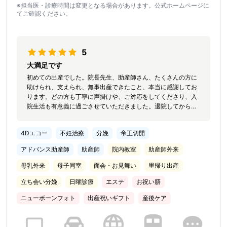
※担当医・診療時間は変更となる場合があります。公式ホームページに
てご確認ください。
5
大満足です
初めての出産でした。院長先生、助産師さん、たくさんの方に
助けられ、支えられ、無事出産できたこと、本当に感謝してお
ります。どの方も丁寧に声掛けや、ご対応をしてくださり、入
院生活も有意義に過ごさせていただきました。退院してから
も、赤ちゃんとの生活リズムをとりやすく、教わったことを実
践できてるので、大変助かりました。お食事も美味しく、レパ
4Dエコー
不妊治療
分娩
帝王切開
ートリーが豊富で毎回楽しみでした。また機会があれば、こち
らで出産したい。
アドバンス助産師
助産師
院内教室
助産師外来
母乳外来
母子同室
面会・お見舞い
里帰り出産
立ち会い分娩
日曜診療
エステ
お祝い膳
ニューボーンフォト
出産祝いギフト
産後ケア