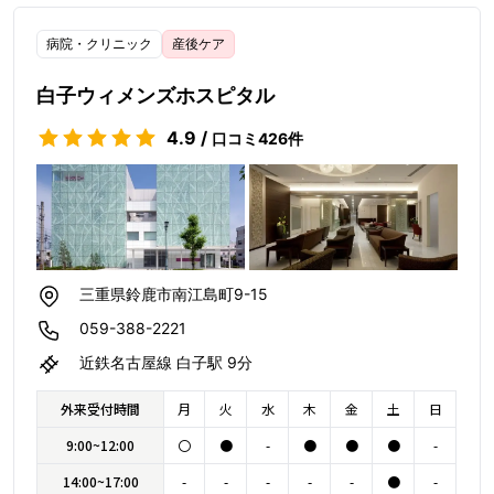
病院・クリニック
産後ケア
白子ウィメンズホスピタル
4.9
/
口コミ
426
件
三重県鈴鹿市南江島町9-15
059-388-2221
近鉄名古屋線 白子駅 9分
外来受付時間
月
火
水
木
金
土
日
9:00~12:00
〇
●
-
●
●
●
-
14:00~17:00
-
-
-
-
-
●
-