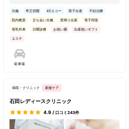
ょっと待つぐらいで診察していただき早い時はほんとあっとい
う間に見ていただけるのでとても良かったです。病院の先生、
分娩
帝王切開
4Dエコー
双子出産
不妊治療
助産師さん方はとても優しい方ばかりで私は好印象でした。1
人目出産の際はコロナ禍だったのでほとんど孤独の中、出産に
院内教室
立ち会い分娩
里帰り出産
母子同室
臨んでいたので心細かったですが…今回はとても心強く助産師
さん一人一人が丁寧に接してくれて元気な赤ちゃんを産むこと
母乳外来
日曜診療
お祝い膳
出産祝いギフト
ができました。ありがとうございます。毎日のご飯も美味しく
エステ
て楽しみでした！3人目も考えてるのですがまた同じところで
出産したいです。
駐車場
病院・クリニック
産後ケア
石田レディースクリニック
4.9
/
口コミ
243
件