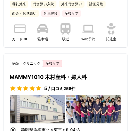
母乳外来
付き添い入院
外来付き添い
計画分娩
面会・お見舞い
乳児健診
産後ケア
カードOK
駐車場
駅近
Web予約
託児室
病院・クリニック
産後ケア
MAMMY1010 木村産科・婦人科
5
/
口コミ
256
件
静岡県浜松市北区東三方町94-3