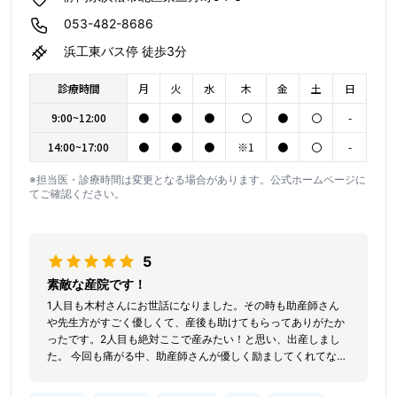
053-482-8686
浜工東バス停 徒歩3分
診療時間
月
火
水
木
金
土
日
9:00~12:00
●
●
●
〇
●
〇
-
14:00~17:00
●
●
●
※1
●
〇
-
※担当医・診療時間は変更となる場合があります。公式ホームページに
てご確認ください。
5
素敵な産院です！
1人目も木村さんにお世話になりました。その時も助産師さん
や先生方がすごく優しくて、産後も助けてもらってありがたか
ったです。2人目も絶対ここで産みたい！と思い、出産しまし
た。 今回も痛がる中、助産師さんが優しく励ましてくれてなん
とか頑張ることができました！ 入院中も優しく育児のことを教
えてもらい本当に嬉しかったです！