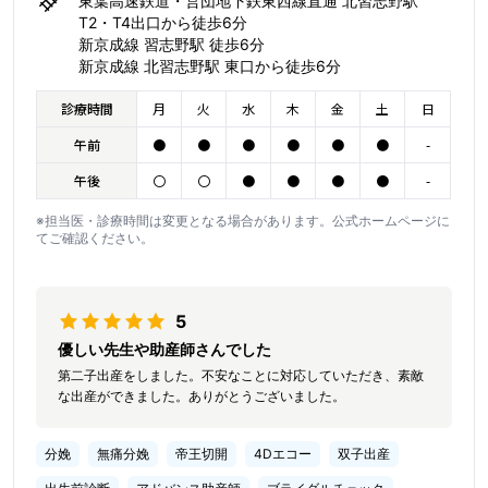
東葉高速鉄道・営団地下鉄東西線直通 北習志野駅
T2・T4出口から徒歩6分
新京成線 習志野駅 徒歩6分
新京成線 北習志野駅 東口から徒歩6分
診療時間
月
火
水
木
金
土
日
午前
●
●
●
●
●
●
-
午後
〇
〇
●
●
●
●
-
※担当医・診療時間は変更となる場合があります。公式ホームページに
てご確認ください。
5
優しい先生や助産師さんでした
第二子出産をしました。不安なことに対応していただき、素敵
な出産ができました。ありがとうございました。
分娩
無痛分娩
帝王切開
4Dエコー
双子出産